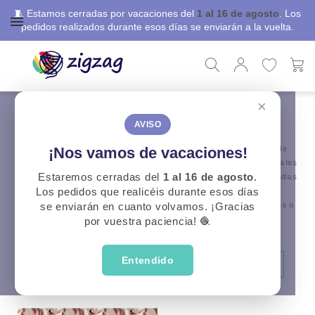
🧵 Estamos cerradas por vacaciones del
1 al 16 de agosto
. Los
pedidos realizados durante esos días se enviarán a la vuelta.
×
ZigZag
Telas Confección
Comprar telas online
AVISO
En nuestra tienda online podrás encontrar una gran variedad de
¡Nos vamos de vacaciones!
telas bonitas
que se venden al metro. Encontrarás telas originales
para ropa infantil, juvenil y de adulto, también telas para prendas
Estaremos cerradas del
1 al 16 de agosto
.
del hogar desde lonetas, lonetas impermeables para manteles,
Los pedidos que realicéis durante esos días
lonetas o puntos para cojines, telas acolchadas para edredones o
se enviarán en cuanto volvamos. ¡Gracias
colchas…¡sólo falta que tú diseñes aquello que más te gusta y
por vuestra paciencia! 🧶
coserlo!.
Entendido
CATEGORÍAS
FILTRAR