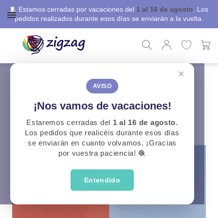
🧵 Estamos cerradas por vacaciones del
1 al 16 de agosto
. Los
pedidos realizados durante esos días se enviarán a la vuelta.
×
ZigZag
Telas Confección
Tipo
Lino/Cotton
Lino/Cotton
AVISO
¡Nos vamos de vacaciones!
CATEGORÍAS
Estaremos cerradas del
1 al 16 de agosto
.
Los pedidos que realicéis durante esos días
se enviarán en cuanto volvamos. ¡Gracias
por vuestra paciencia! 🧶
Entendido