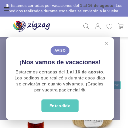
🧵 Estamos cerradas por vacaciones del
1 al 16 de agosto
. Los
pedidos realizados durante esos días se enviarán a la vuelta.
×
ZigZag
Lanas
Marcas
Concept
Concept
AVISO
¡Nos vamos de vacaciones!
CATEGORÍAS
Estaremos cerradas del
1 al 16 de agosto
.
Los pedidos que realicéis durante esos días
se enviarán en cuanto volvamos. ¡Gracias
NUEVO
por vuestra paciencia! 🧶
Entendido