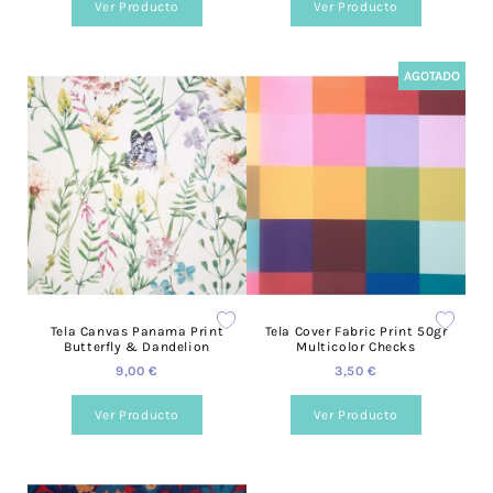
Ver Producto
Ver Producto
AGOTADO
Tela Canvas Panama Print
Tela Cover Fabric Print 50gr
Butterfly & Dandelion
Multicolor Checks
9,00 €
3,50 €
Ver Producto
Ver Producto