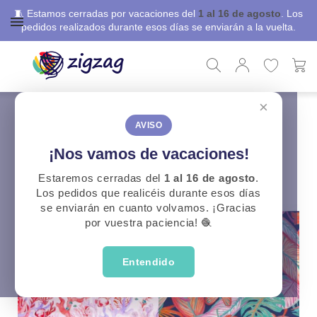
🧵 Estamos cerradas por vacaciones del
1 al 16 de agosto
. Los
pedidos realizados durante esos días se enviarán a la vuelta.
×
ZigZag
Telas Confección
Novedades
Novedades
AVISO
¡Nos vamos de vacaciones!
CATEGORÍAS
Estaremos cerradas del
1 al 16 de agosto
.
Los pedidos que realicéis durante esos días
se enviarán en cuanto volvamos. ¡Gracias
por vuestra paciencia! 🧶
Entendido