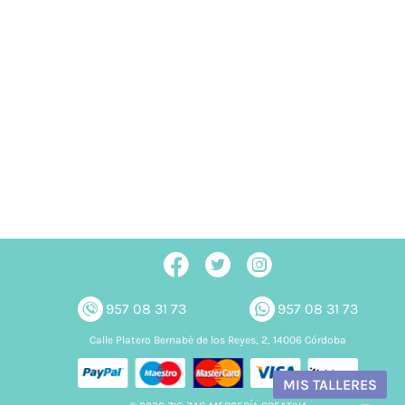
957 08 31 73
957 08 31 73
Calle Platero Bernabé de los Reyes, 2, 14006 Córdoba
MIS TALLERES