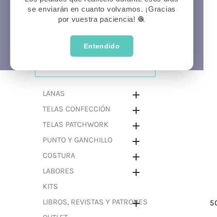
se enviarán en cuanto volvamos. ¡Gracias
Prima
P
Veran
por vuestra paciencia! 🧶
Entendido
CATEGORÍAS
LANAS

TELAS CONFECCIÓN

TELAS PATCHWORK

PUNTO Y GANCHILLO

COSTURA

LABORES

KITS
LIBROS, REVISTAS Y PATRONES

5