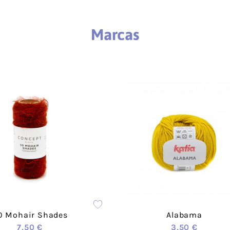
vera-
rimavera-Verano
Hogar
Lyocell
Rizo
o
Bebé
Punto
Corcho
Marcas
Macramé
Loneta fina -
Punto S
Canvas
Amigurumi
Panamá
Encaje
Waffle-Nido
Bambul
abeja
Muselina
Vichy
Plumeti
Calada
Voile
Polipiel
Satén
Techno P
Sari
Viyella
Denim
Rustic C
Viscosa
Acolcha
PVC-Poli
Baño-Deportivo
Imperme
0 Mohair Shades
Alabama
Alimentaria
Entretel
7,50 €
3,50 €