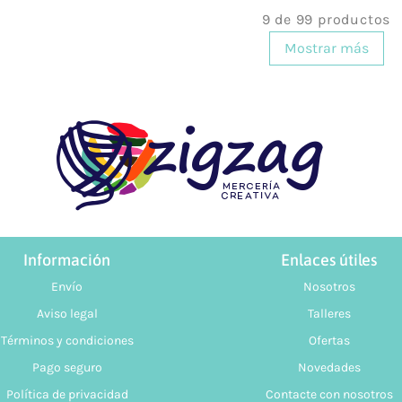
9 de 99 productos
Mostrar más
Información
Enlaces útiles
Envío
Nosotros
Aviso legal
Talleres
Términos y condiciones
Ofertas
Pago seguro
Novedades
Política de privacidad
Contacte con nosotros