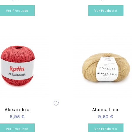
Cañamazo
Tul
Ver Producto
Ver Producto
Knit Corduroy
Tweed Ab
Cortavientos -
Recycled
Softshell
Double F
Efecto
Teddy Fur
Peluche/
Sherpa
Franela
Paneles 
Mascarilla
Brocada
Alexandria
Alpaca Lace
5,95 €
9,50 €
Ver Producto
Ver Producto