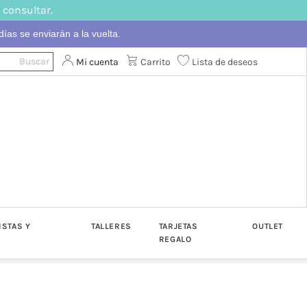
 consultar.
ías se enviarán a la vuelta.
Mi cuenta
Carrito
Lista de deseos
ISTAS Y
TALLERES
TARJETAS
OUTLET
REGALO
ton
Algodón
Katia