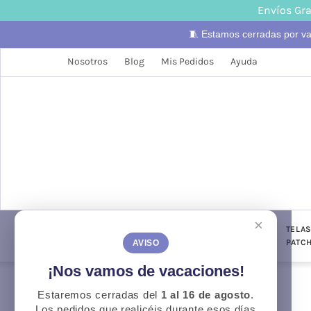
Envíos Gra
🧵 Estamos cerradas por v
Nosotros
Blog
Mis Pedidos
Ayuda
×
LANAS
TELAS
PUNTO Y
TELA
CONFECCIÓN
GANCHILLO
PATC
AVISO
¡Nos vamos de vacaciones!
Estaremos cerradas del
1 al 16 de agosto
.
Otoño
O
Los pedidos que realicéis durante esos días