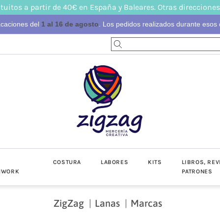
tuitos a partir de 40€ en España y Baleares. Otras direcciones
acaciones del
1 al 16 de agosto
. Los pedidos realizados durante esos d
S
COSTURA
LABORES
KITS
LIBROS, REV
HWORK
PATRONES
ZigZag
Lanas
Marcas
-Invierno
toño-Invierno
Prendas
Popelín
Lino/Cot