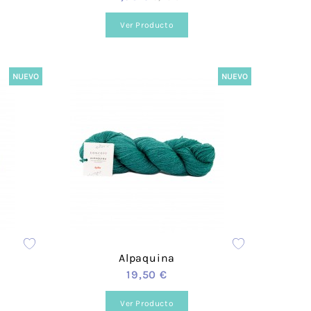
Ver Producto
rigos
 Scott
ace
NUEVO
NUEVO
Fleece
Hogar
s
Alpaquina
19,50 €
Ver Producto