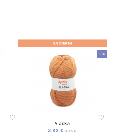
Acrílico
Lanas Stop
Mezcla
Concept
Rayón
ADR
weat
Cáñamo
Lups
Lino
¡EN OFERTA!
a
Merino
-15%
Mohair
Cashmere
 Vegana
Lana
olyester
Poliamida
Poliéster
otton
Alpaca
das
Viscosa
ester-
Seda
able
Alaska
a
2,93 €
3,45 €