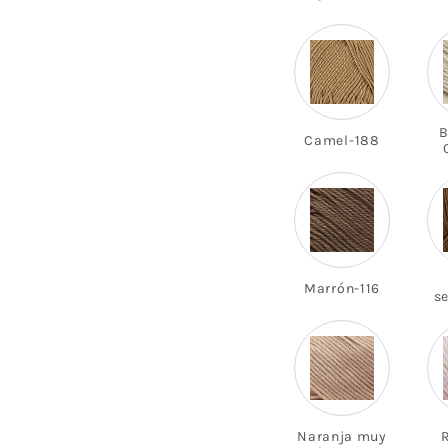
B
Camel-188
Marrón-116
s
Naranja muy