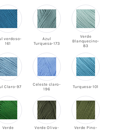
rigos
 Scott
ace
Verde
ul verdoso-
Azul
Fleece
Blanquecino-
161
Turquesa-173
83
Hogar
s
Celeste claro-
ul Claro-97
Turquesa-101
196
Verde
Verde Oliva-
Verde Pino-