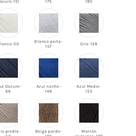
scuro-151
175
185
Blanco perla-
lanco-50
Gris-128
157
ul Oscuro-
Azul noche-
Azul Medio-
66
146
155
is piedra-
Beige pardo-
Marrón