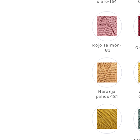
claro-154
Rojo salmón-
G
183
Naranja
pálido-181