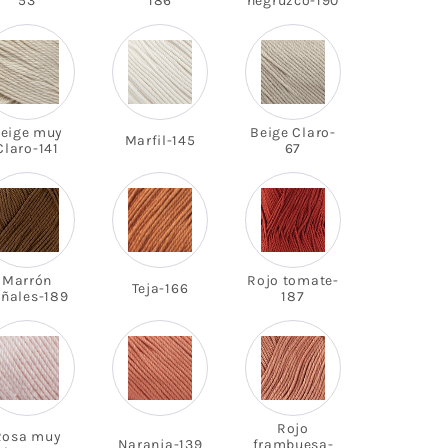
53
186
negruzco-190
eige muy
Beige Claro-
Marfil-145
Claro-141
67
Marrón
Rojo tomate-
Teja-166
eñales-189
187
Rojo
Rosa muy
Naranja-139
frambuesa-