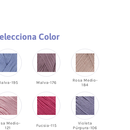
Acrílico
Lanas Stop
Mezcla
Concept
Rayón
ADR
weat
Cáñamo
Lups
elecciona Color
Lino
a
Merino
Mohair
Cashmere
 Vegana
Lana
Rosa Medio-
olyester
Poliamida
alva-195
Malva-176
184
Poliéster
otton
Alpaca
das
Viscosa
ester-
Seda
able
sa Medio-
Violeta
Fucsia-115
a
121
Púrpura-106