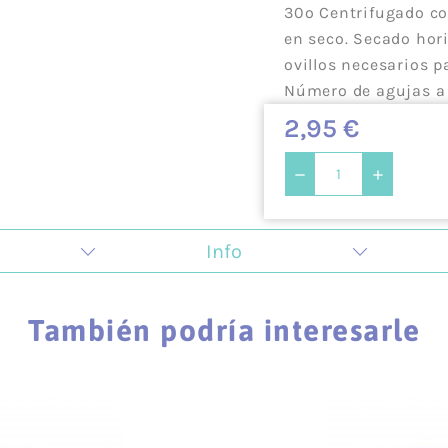
30º Centrifugado cor
en seco. Secado hori
ovillos necesarios 
Número de agujas a 
2,95 €
Info
 la creatividad y todo lo que tiene que ver con la crea
ugar de encuentro donde impartimos talleres que se car
También podría interesarle
ambién animamos a los hombres a que descubran su lado 
as.
nformación relevante sobre nuestros pagos y envíos:
Información de envío