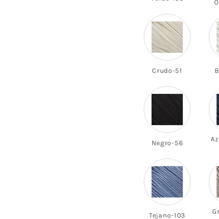
O
Crudo-51
B
Az
Negro-56
Gr
Tejano-103