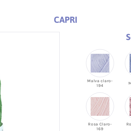
vera-
rimavera-Verano
Hogar
Lyocell
Rizo
o
Bebé
Punto
Corcho
CAPRI
Macramé
Loneta fina -
Punto S
Canvas
Amigurumi
S
Panamá
Encaje
Waffle-Nido
Bambul
abeja
Muselina
Vichy
Plumeti
Calada
Voile
Polipiel
Malva claro-
Satén
Techno P
M
194
Sari
Viyella
Denim
Rustic C
Viscosa
Acolcha
PVC-Poli
Baño-Deportivo
Imperme
Rosa Claro-
Ro
Alimentaria
Entretel
169