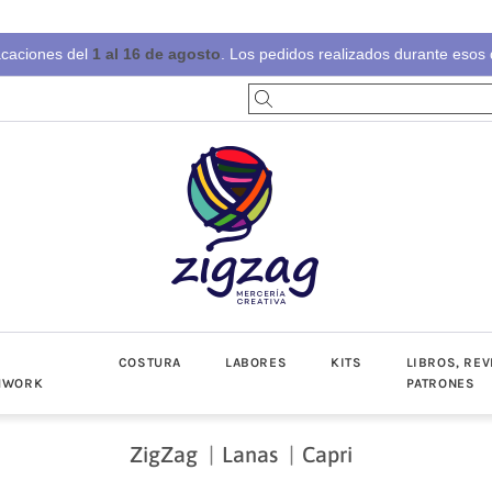
acaciones del
1 al 16 de agosto
. Los pedidos realizados durante esos d
S
COSTURA
LABORES
KITS
LIBROS, REV
HWORK
PATRONES
ZigZag
Lanas
Capri
-Invierno
toño-Invierno
Prendas
Popelín
Lino/Cot