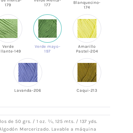
rde menta-
Verde Menta-
Blanquecino-
179
177
174
Verde
Verde mayo-
Amarillo
illante-149
197
Pastel-204
Lavanda-206
Caqui-213
los de 50 grs. / 1 oz. ¾, 125 mts. / 137 yds.
Algodón Mercerizado. Lavable a máquina