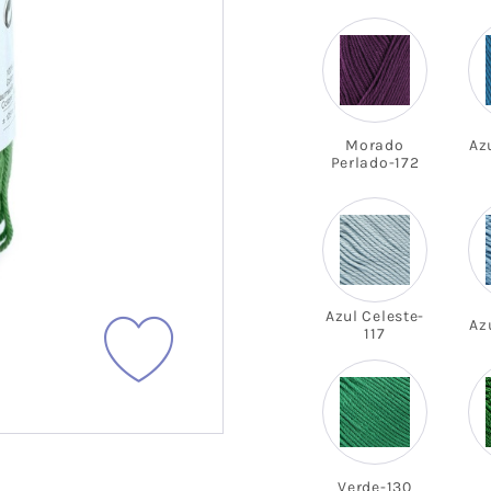
Cañamazo
Tul
Knit Corduroy
Tweed Ab
Cortavientos -
Recycled
Softshell
Double F
Efecto
Morado
Az
Teddy Fur
Peluche/
Perlado-172
Sherpa
Franela
Paneles 
Mascarilla
Brocada
Azul Celeste-
Az
117
Verde-130