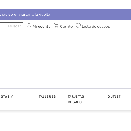
ías se enviarán a la vuelta.
Mi cuenta
Carrito
Lista de deseos
ISTAS Y
TALLERES
TARJETAS
OUTLET
REGALO
ton
Algodón
Katia