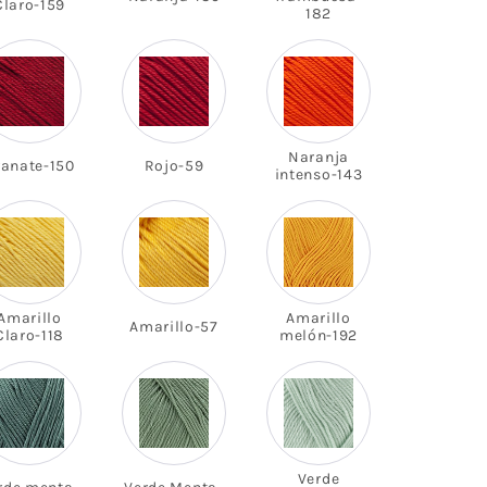
Claro-159
182
Naranja
ranate-150
Rojo-59
intenso-143
Amarillo
Amarillo
Amarillo-57
Claro-118
melón-192
Verde