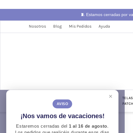
🧵 Estamos cerradas por v
Nosotros
Blog
Mis Pedidos
Ayuda
×
LANAS
TELAS
PUNTO Y
TELA
CONFECCIÓN
GANCHILLO
PATC
AVISO
¡Nos vamos de vacaciones!
Estaremos cerradas del
1 al 16 de agosto
.
Otoño
O
Los pedidos que realicéis durante esos días