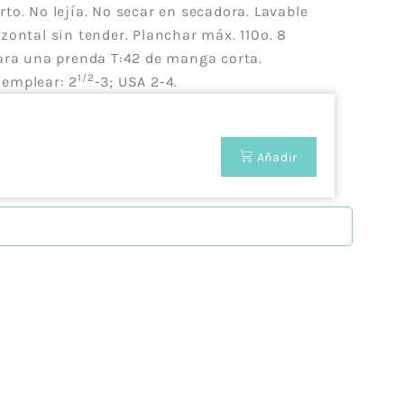
to. No lejía. No secar en secadora. Lavable
zontal sin tender. Planchar máx. 110º. 8
para una prenda T:42 de manga corta.
1/2
emplear: 2
-3; USA 2-4.
Añadir
ción de nuevas prendas. Pero Zigzag no es una
acterizan por la innovación. Con los talleres
más creativo y se atrevan a personalizar sus