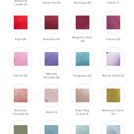
Amarillo
Amarillo-30
Naranja-29
Coral-17
Limón-31
Magenta Tele-
Rojo-28
Granate-34
Fucsia-25
48
Morado
Chicle-35
Turquesa-23
Malva Claro-27
Perlado-36
Naranja
Rosa Muy
Mostaza Claro-
Rosa-14
Perlado-16
CLaro-15
40