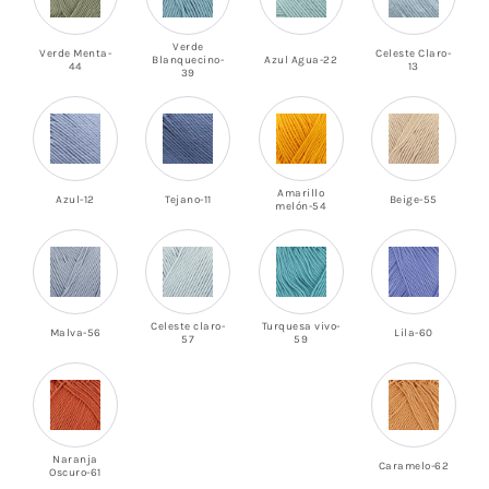
Verde
Verde Menta-
Celeste Claro-
Blanquecino-
Azul Agua-22
44
13
39
Amarillo
Azul-12
Tejano-11
Beige-55
melón-54
Celeste claro-
Turquesa vivo-
Malva-56
Lila-60
57
59
Naranja
Caramelo-62
Oscuro-61