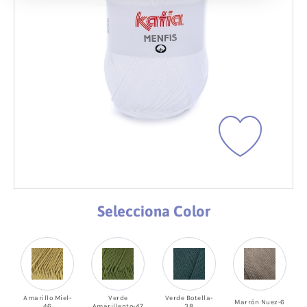
Selecciona Color
Amarillo Miel-
Verde
Verde Botella-
Marrón Nuez-6
46
Amarillento-47
38