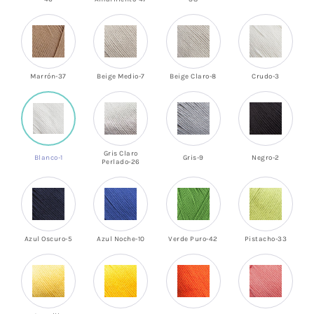
Marrón-37
Beige Medio-7
Beige Claro-8
Crudo-3
Gris Claro
Blanco-1
Gris-9
Negro-2
Perlado-26
Azul Oscuro-5
Azul Noche-10
Verde Puro-42
Pistacho-33