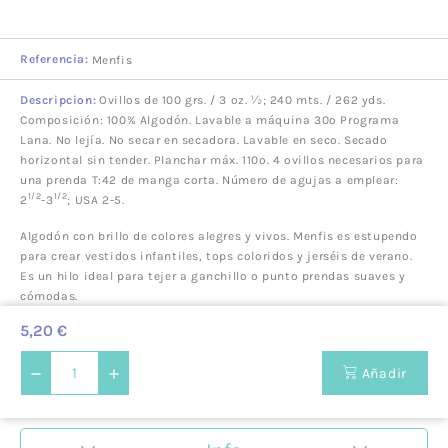
Referencia:
Menfis
Descripcion:
Ovillos de 100 grs. / 3 oz. ½; 240 mts. / 262 yds.
Composición: 100% Algodón. Lavable a máquina 30º Programa
Lana. No lejía. No secar en secadora. Lavable en seco. Secado
horizontal sin tender. Planchar máx. 110º. 4 ovillos necesarios para
una prenda T:42 de manga corta. Número de agujas a emplear:
1/2
1/2
2
-3
; USA 2-5.
Algodón con brillo de colores alegres y vivos. Menfis es estupendo
para crear vestidos infantiles, tops coloridos y jerséis de verano.
Es un hilo ideal para tejer a ganchillo o punto prendas suaves y
cómodas.
5,20 €
Añadir