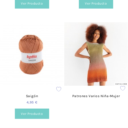
encontrarás distintos formatos de color y estilo.
Ver Producto
Ver Producto
¿Cuánto valen los gastos de envío?
Para España el coste es de 3,95 €.
¿Realizáis envíos gratuitos?
Sí, a partir de los 40 €.
¿Ofrecéis formación?
Sí, tenemos talleres adaptados a todos los niveles y
necesidades. Puedes consultarlo desde nuestra web, en la
siguiente página.
¿Prestáis asesoramiento?
Saigón
Patrones Varios Niña-Mujer
Sí, te podemos ayudar en lo que necesites. Resolvemos tus
dudas tanto vía telefónica
957 08 31 73
, como mediante
4,95 €
nuestro
formulario de contacto.
Ver Producto