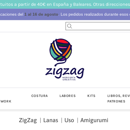
tuitos a partir de 40€ en España y Baleares. Otras direcciones
acaciones del
1 al 16 de agosto
. Los pedidos realizados durante esos d
S
COSTURA
LABORES
KITS
LIBROS, REV
HWORK
PATRONES
ZigZag
Lanas
Uso
Amigurumi
-Invierno
toño-Invierno
Prendas
Popelín
Lino/Cot