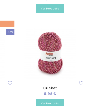
Ver Producto
rigos
 Scott
ace
Fleece
-15%
Hogar
s
Cricket
5,95 €
Ver Producto