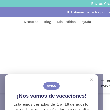
Envíos Gra
🧵 Estamos cerradas por v
Nosotros
Blog
Mis Pedidos
Ayuda
×
LANAS
TELAS
PUNTO Y
TELA
CONFECCIÓN
GANCHILLO
PATC
AVISO
¡Nos vamos de vacaciones!
Estaremos cerradas del
1 al 16 de agosto
.
Otoño
O
Los pedidos que realicéis durante esos días