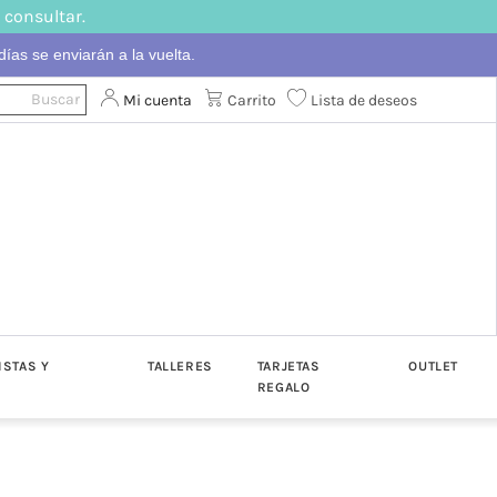
 consultar.
ías se enviarán a la vuelta.
Mi cuenta
Carrito
Lista de deseos
ISTAS Y
TALLERES
TARJETAS
OUTLET
REGALO
ton
Algodón
Katia