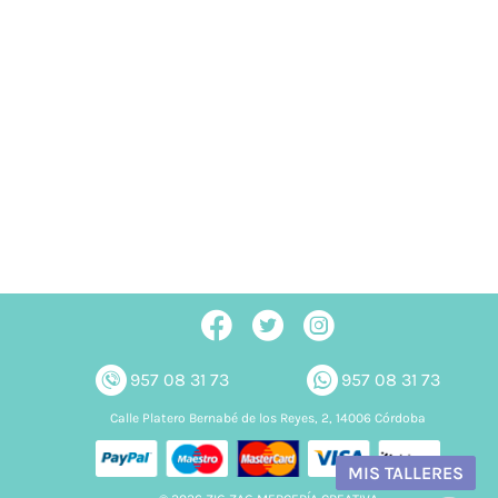
957 08 31 73
957 08 31 73
Calle Platero Bernabé de los Reyes, 2, 14006 Córdoba
MIS TALLERES