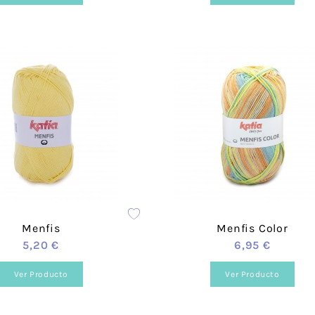
Menfis
Menfis Color
5,20 €
6,95 €
Ver Producto
Ver Producto