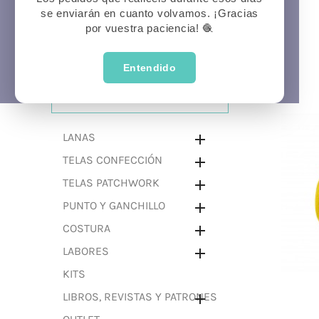
se enviarán en cuanto volvamos. ¡Gracias
Prima
P
Veran
por vuestra paciencia! 🧶
Entendido
CATEGORÍAS
LANAS

TELAS CONFECCIÓN

TELAS PATCHWORK

PUNTO Y GANCHILLO

COSTURA

LABORES

KITS
LIBROS, REVISTAS Y PATRONES
