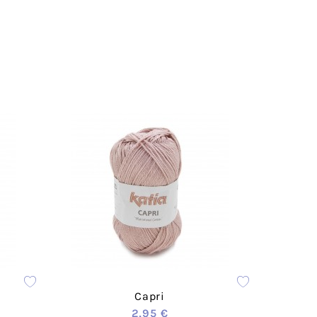
Acrílico
Lanas Stop
Mezcla
Concept
Rayón
ADR
weat
Cáñamo
Lups
Lino
a
Merino
Mohair
Cashmere
 Vegana
Lana
olyester
Poliamida
Poliéster
otton
Alpaca
das
Viscosa
ester-
Seda
able
Capri
a
2,95 €