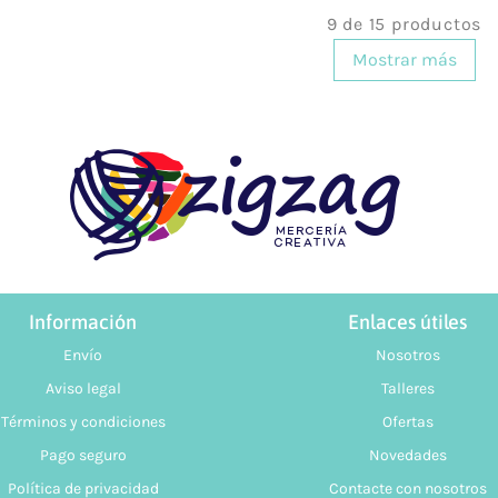
9 de 15 productos
Mostrar más
Información
Enlaces útiles
Envío
Nosotros
Aviso legal
Talleres
Términos y condiciones
Ofertas
Pago seguro
Novedades
Política de privacidad
Contacte con nosotros