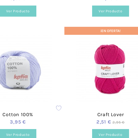
Cañamazo
Tul
Ver Producto
Ver Producto
Knit Corduroy
Tweed Ab
Cortavientos -
Recycled
Softshell
Double F
¡EN OFERTA!
Efecto
Teddy Fur
Peluche/
Sherpa
Franela
Paneles 
Mascarilla
Brocada
Cotton 100%
Craft Lover
3,95 €
2,51 €
2,95 €
Ver Producto
Ver Producto