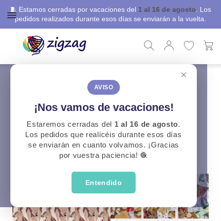
🧵 Estamos cerradas por vacaciones del
1 al 16 de agosto
. Los
pedidos realizados durante esos días se enviarán a la vuelta.
×
ZigZag
Telas Confección
Temporada
Temporada
AVISO
¡Nos vamos de vacaciones!
CATEGORÍAS
Estaremos cerradas del
1 al 16 de agosto
.
Los pedidos que realicéis durante esos días
se enviarán en cuanto volvamos. ¡Gracias
por vuestra paciencia! 🧶
Entendido