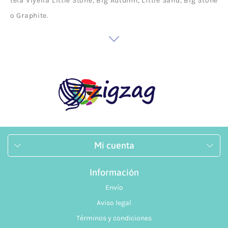
tela Viyella Little Stone, Big Autumn, Little Sand, Big Stone
o Graphite.
La primera de ellas nos ofrece un diseño en tonos verdes y
marrones. Esta tela es perfecta para la confección de
pantalones, faldas o vestidos. Su tacto es suave y su
calidez la convierte en una tela perfecta para otoño o
invierno. En cambio, Big Autumn nos ofrece un diseño con
Mi cuenta
cuadros tartán en color blanco y con un fondo en marrón.
El diseño
tela Viyella Graphite
se diferencia del resto de
Información
diseños ya que este no está formado por cuadros si no que
Envío
es de rayas diplomáticas que dan un aspecto más
Aviso legal
elegante para faldas, pantalones o vestidos.
Términos y condiciones