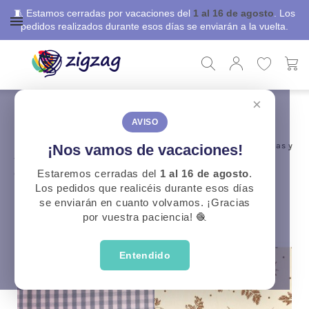
🧵 Estamos cerradas por vacaciones del
1 al 16 de agosto
. Los
pedidos realizados durante esos días se enviarán a la vuelta.
×
ZigZag
Telas Confección
Tipo
Viyella
Comprar tela viyela online
AVISO
En Zigzag Mercería Creativa tenemos una
gran variedad de telas y
¡Nos vamos de vacaciones!
tejidos
que se amoldan a la perfección a todo tipo de
confecciones.
Estaremos cerradas del
1 al 16 de agosto
.
Los pedidos que realicéis durante esos días
se enviarán en cuanto volvamos. ¡Gracias
CATEGORÍAS
por vuestra paciencia! 🧶
Entendido