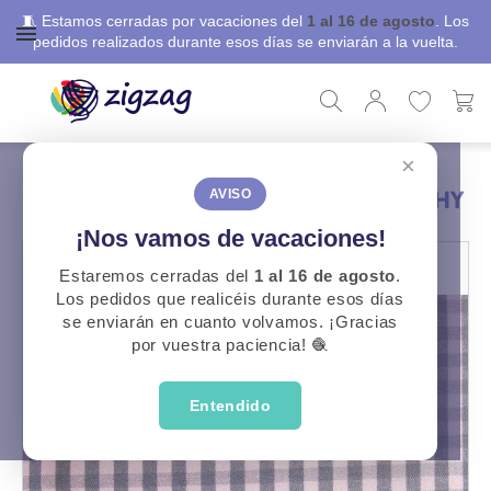
🧵 Estamos cerradas por vacaciones del
1 al 16 de agosto
. Los
pedidos realizados durante esos días se enviarán a la vuelta.
×
ZigZag
Telas Confección
Tela Viyela algodón cuadros vichy
TELA VIYELA ALGODÓN CUADROS VICHY
AVISO
¡Nos vamos de vacaciones!
Estaremos cerradas del
1 al 16 de agosto
.
Los pedidos que realicéis durante esos días
se enviarán en cuanto volvamos. ¡Gracias
por vuestra paciencia! 🧶
Entendido