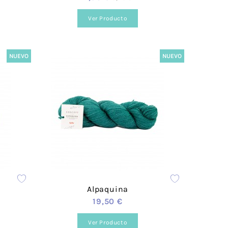
Ver Producto
rigos
 Scott
ace
NUEVO
NUEVO
Fleece
Hogar
s
Alpaquina
19,50 €
Ver Producto