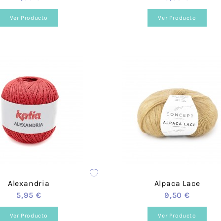
Cañamazo
Tul
Ver Producto
Ver Producto
Knit Corduroy
Tweed Ab
Cortavientos -
Recycled
Softshell
Double F
Efecto
Teddy Fur
Peluche/
Sherpa
Franela
Paneles 
Mascarilla
Brocada
Alexandria
Alpaca Lace
5,95 €
9,50 €
Ver Producto
Ver Producto