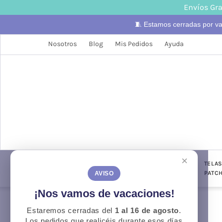
Envíos Gra
🧵 Estamos cerradas por v
Nosotros
Blog
Mis Pedidos
Ayuda
×
LANAS
TELAS
PUNTO Y
TELA
CONFECCIÓN
GANCHILLO
PATC
AVISO
¡Nos vamos de vacaciones!
Estaremos cerradas del
1 al 16 de agosto
.
Otoño
O
Los pedidos que realicéis durante esos días