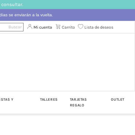
 consultar.
ías se enviarán a la vuelta.
Mi cuenta
Carrito
Lista de deseos
ISTAS Y
TALLERES
TARJETAS
OUTLET
REGALO
ton
Algodón
Katia