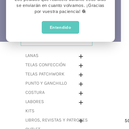
se enviarán en cuanto volvamos. ¡Gracias
Prima
P
Veran
por vuestra paciencia! 🧶
Entendido
CATEGORÍAS
LANAS

TELAS CONFECCIÓN

TELAS PATCHWORK

PUNTO Y GANCHILLO

COSTURA

LABORES

KITS
LIBROS, REVISTAS Y PATRONES

5