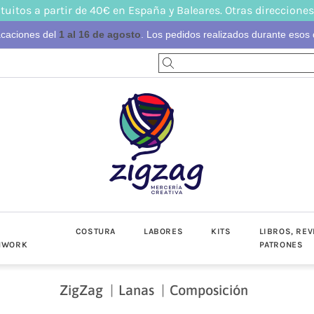
tuitos a partir de 40€ en España y Baleares. Otras direcciones
acaciones del
1 al 16 de agosto
. Los pedidos realizados durante esos d
S
COSTURA
LABORES
KITS
LIBROS, REV
HWORK
PATRONES
ZigZag
Lanas
Composición
-Invierno
toño-Invierno
Prendas
Popelín
Lino/Cot