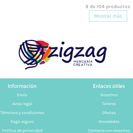
9 de 104 productos
Mostrar más
Información
Enlaces útiles
Envío
Nosotros
Aviso legal
Talleres
Términos y condiciones
Ofertas
Pago seguro
Novedades
Política de privacidad
Contacte con nosotros