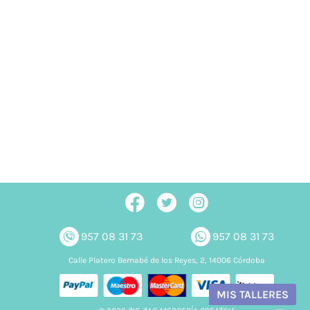
957 08 31 73
957 08 31 73
Calle Platero Bernabé de los Reyes, 2, 14006 Córdoba
MIS TALLERES