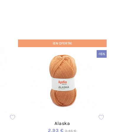
Acrílico
Lanas Stop
Mezcla
Concept
Rayón
ADR
weat
Cáñamo
Lups
Lino
¡EN OFERTA!
a
Merino
-15%
Mohair
Cashmere
 Vegana
Lana
olyester
Poliamida
Poliéster
otton
Alpaca
das
Viscosa
ester-
Seda
able
Alaska
a
2,93 €
3,45 €