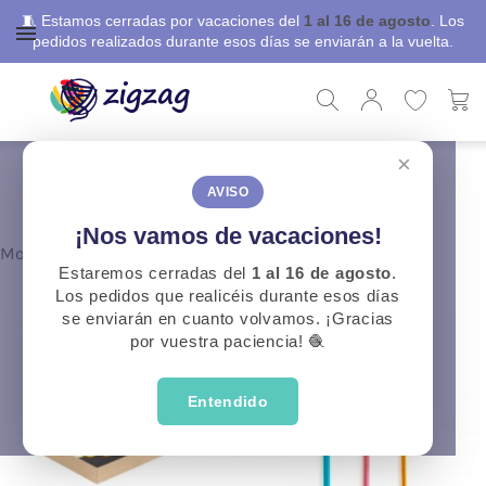
🧵 Estamos cerradas por vacaciones del
1 al 16 de agosto
. Los
pedidos realizados durante esos días se enviarán a la vuelta.
×
ZigZag
Marcas
Katia
AVISO
CATEGORÍAS
¡Nos vamos de vacaciones!
Mostrando 1-9 de 418 item(s)
Estaremos cerradas del
1 al 16 de agosto
.
Los pedidos que realicéis durante esos días
se enviarán en cuanto volvamos. ¡Gracias
por vuestra paciencia! 🧶
Entendido