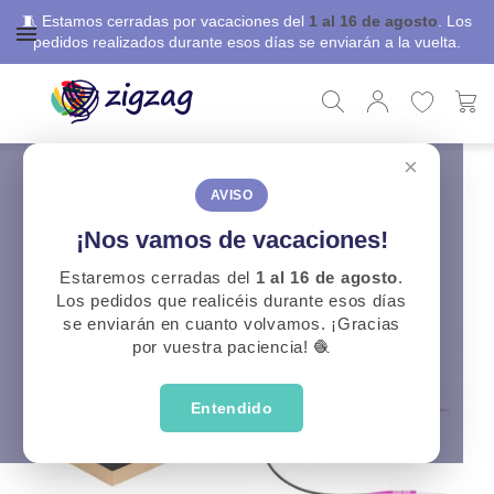
🧵 Estamos cerradas por vacaciones del
1 al 16 de agosto
. Los
pedidos realizados durante esos días se enviarán a la vuelta.
×
ZigZag
Punto y Ganchillo
Punto y Ganchillo
AVISO
¡Nos vamos de vacaciones!
CATEGORÍAS
Estaremos cerradas del
1 al 16 de agosto
.
Los pedidos que realicéis durante esos días
se enviarán en cuanto volvamos. ¡Gracias
por vuestra paciencia! 🧶
Entendido