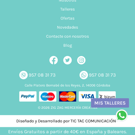
Nosotros
Talleres
Ofertas
Novedades
Contacte con nosotros
Blog
957 08 31 73
957 08 31 73
Calle Platero Bernabé de los Reyes, 2, 14006 Córdoba
MIS TALLERES
© 2026 ZIG ZAG MERCERÍA CREATIVA
Diseñado y Desarrollado por TIC TAC COMUNICACIÓN
Envíos Gratuitos a partir de 40€ en España y Baleares.