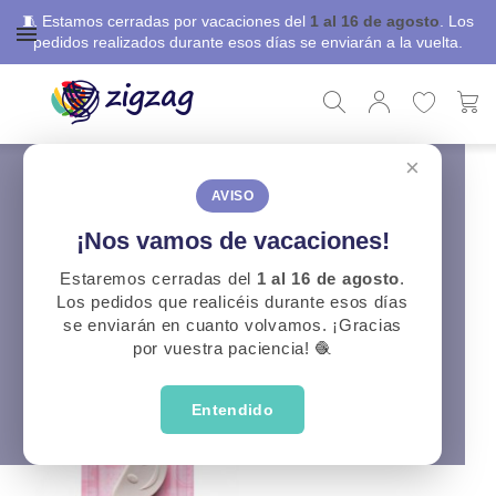
🧵 Estamos cerradas por vacaciones del
1 al 16 de agosto
. Los
pedidos realizados durante esos días se enviarán a la vuelta.
×
ZigZag
Costura
Accesorios Máquinas Coser
Accesorios Máquinas Coser
AVISO
¡Nos vamos de vacaciones!
CATEGORÍAS
Estaremos cerradas del
1 al 16 de agosto
.
Los pedidos que realicéis durante esos días
se enviarán en cuanto volvamos. ¡Gracias
por vuestra paciencia! 🧶
Entendido