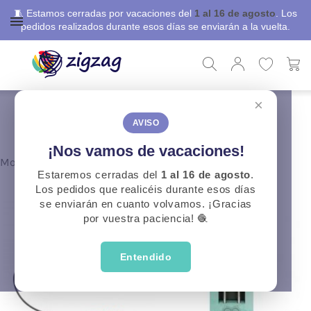
🧵 Estamos cerradas por vacaciones del
1 al 16 de agosto
. Los
pedidos realizados durante esos días se enviarán a la vuelta.
×
ZigZag
Marcas
KnitPro
AVISO
CATEGORÍAS
¡Nos vamos de vacaciones!
Mostrando 1-9 de 14 item(s)
Estaremos cerradas del
1 al 16 de agosto
.
Los pedidos que realicéis durante esos días
se enviarán en cuanto volvamos. ¡Gracias
por vuestra paciencia! 🧶
Entendido