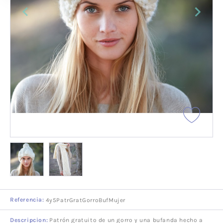
Referencia:
4y5PatrGratGorroBufMujer
Descripcion:
Patrón gratuito de un gorro y una bufanda hecho a