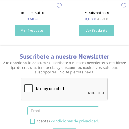
Preguntas frecuentes
Tout De Suite
Mindwoolness
¿Puedo elegir el color del producto?
9,50 €
3,83 €
4,50 €
Sí, podrás elegir el color que necesites. Para cada producto
encontrarás distintos formatos de color y estilo.
Ver Producto
Ver Producto
¿Cuánto valen los gastos de envío?
Para España el coste es de 3,95 €.
Suscríbete a nuestro Newsletter
¿Realizáis envíos gratuitos?
¿Te apasiona la costura? Suscríbete a nuestra newsletter y recibirás:
tips de costura, tendencias y descuentos exclusivos solo para
Sí, a partir de los 40 €.
suscriptores. ¡No te pierdas nada!
¿Ofrecéis formación?
Sí, tenemos talleres adaptados a todos los niveles y
necesidades. Puedes consultarlo desde nuestra web, en la
siguiente página.
¿Prestáis asesoramiento?
Aceptar
condiciones de privacidad
.
Sí, te podemos ayudar en lo que necesites. Resolvemos tus