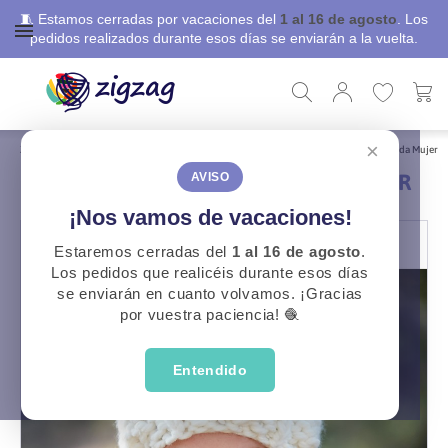
🧵 Estamos cerradas por vacaciones del
1 al 16 de agosto
. Los
pedidos realizados durante esos días se enviarán a la vuelta.
×
ZigZag
Libros, revistas y patrones
Patrones Gratuitos
Patrones Gorro y Bufanda Mujer
PATRONES GORRO Y BUFANDA MUJER
AVISO
¡Nos vamos de vacaciones!
Estaremos cerradas del
1 al 16 de agosto
.
Los pedidos que realicéis durante esos días
se enviarán en cuanto volvamos. ¡Gracias
por vuestra paciencia! 🧶
Entendido