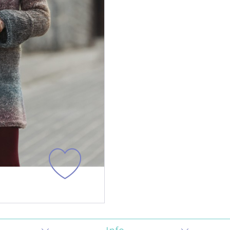
Cañamazo
Tul
Knit Corduroy
Tweed Ab
Cortavientos -
Recycled
Softshell
Double F
Efecto
Teddy Fur
Peluche/
Sherpa
Franela
Paneles 
Mascarilla
Brocada