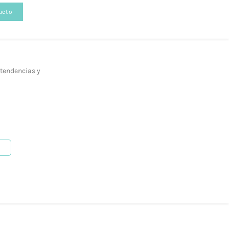
ucto
 tendencias y
b, en la siguiente página.
como mediante nuestro
formulario de contacto.