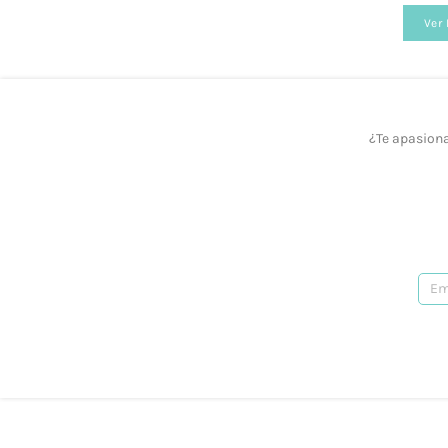
Ver
¿Realizáis envíos gratuitos?
Sí, a partir de los 40 €.
¿Ofrecéis formación?
¿Te apasiona
Sí, tenemos talleres adaptados a todos los ni
¿Prestáis asesoramiento?
Sí, te podemos ayudar en lo que necesites. R