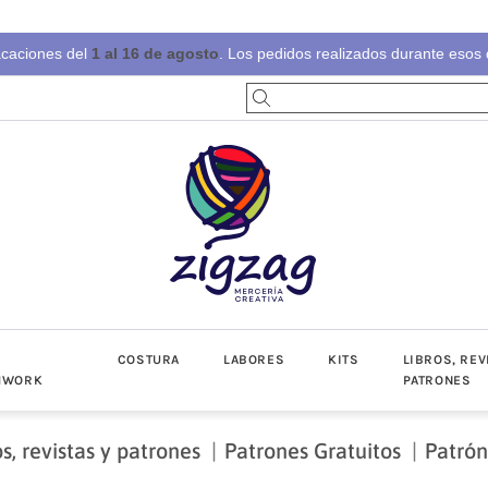
acaciones del
1 al 16 de agosto
. Los pedidos realizados durante esos d
S
COSTURA
LABORES
KITS
LIBROS, REV
HWORK
PATRONES
os, revistas y patrones
Patrones Gratuitos
Patrón
-Invierno
toño-Invierno
Prendas
Popelín
Lino/Cot