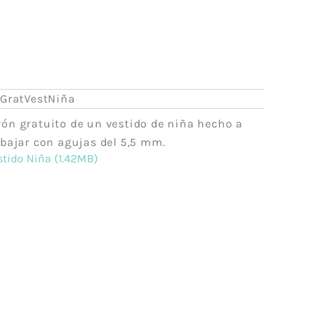
Acrílico
Lanas Stop
Mezcla
Concept
Rayón
ADR
weat
Cáñamo
Lups
Lino
rGratVestNiña
a
Merino
rón gratuito de un vestido de niña hecho a
Mohair
abajar con agujas del 5,5 mm.
stido Niña (1.42MB)
Cashmere
 Vegana
Lana
olyester
Poliamida
Poliéster
otton
Alpaca
das
Viscosa
ester-
Seda
able
a