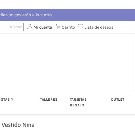
ías se enviarán a la vuelta.
Mi cuenta
Carrito
Lista de deseos
ISTAS Y
TALLERES
TARJETAS
OUTLET
REGALO
 Vestido Niña
ton
Algodón
Katia