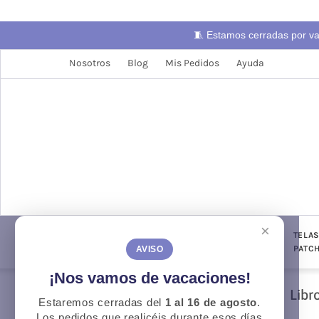
🧵 Estamos cerradas por v
Nosotros
Blog
Mis Pedidos
Ayuda
×
LANAS
TELAS
PUNTO Y
TELA
CONFECCIÓN
GANCHILLO
PATC
AVISO
¡Nos vamos de vacaciones!
ZigZag
Libr
Estaremos cerradas del
1 al 16 de agosto
.
Otoño
O
Los pedidos que realicéis durante esos días