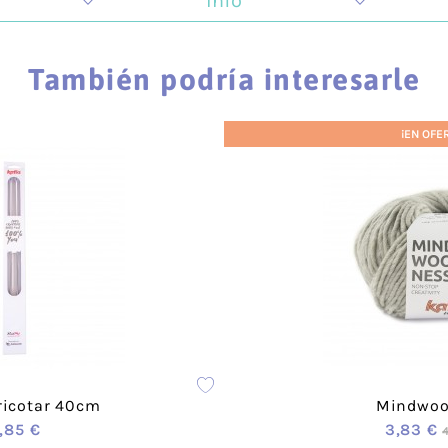
Info
 la creatividad y todo lo que tiene que ver con la crea
ugar de encuentro donde impartimos talleres que se car
También podría interesarle
ambién animamos a los hombres a que descubran su lado 
as.
¡EN OFE
nformación relevante sobre nuestros pagos y envíos:
Información de envío
Información sobre devoluciones
Formas de pago
 cada producto encontrarás distintos formatos de color y 
ricotar 40cm
Mindwoo
,85 €
3,83 €