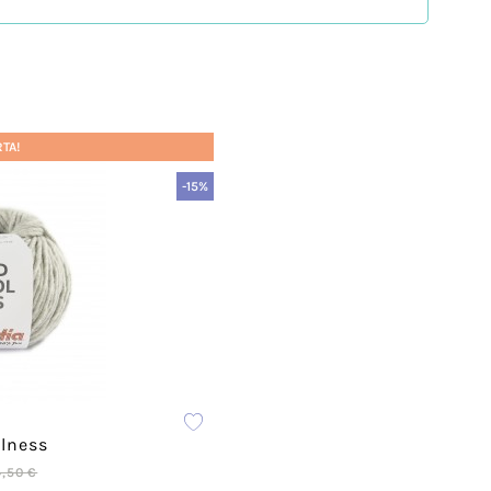
ción de nuevas prendas. Pero Zigzag no es una
acterizan por la innovación. Con los talleres
más creativo y se atrevan a personalizar sus
RTA!
-15%
estilo.
lness
4,50 €