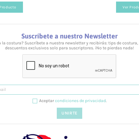
 Producto
Ver Prod
Suscríbete a nuestro Newsletter
 la costura? Suscríbete a nuestra newsletter y recibirás: tips de costura,
descuentos exclusivos solo para suscriptores. ¡No te pierdas nada!
veles y necesidades. Puedes consultarlo desde nuestra we
esolvemos tus dudas tanto vía telefónica
957 08 31 73
, 
Aceptar
condiciones de privacidad
.