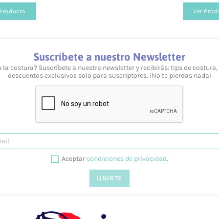
 Producto
Ver Prod
Suscríbete a nuestro Newsletter
 la costura? Suscríbete a nuestra newsletter y recibirás: tips de costura,
descuentos exclusivos solo para suscriptores. ¡No te pierdas nada!
veles y necesidades. Puedes consultarlo desde nuestra we
esolvemos tus dudas tanto vía telefónica
957 08 31 73
, 
Aceptar
condiciones de privacidad
.