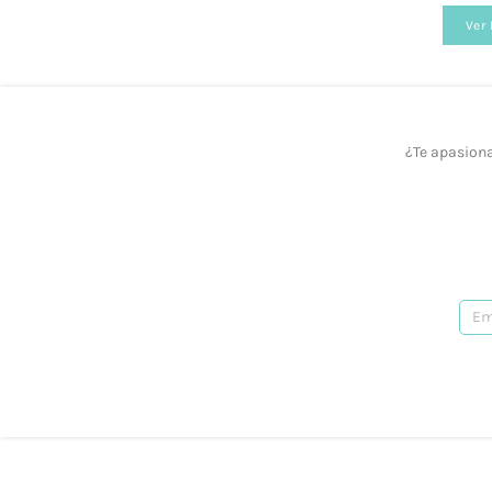
Ver
¿Realizáis envíos gratuitos?
Sí, a partir de los 40 €.
¿Ofrecéis formación?
¿Te apasiona
Sí, tenemos talleres adaptados a todos los ni
¿Prestáis asesoramiento?
Sí, te podemos ayudar en lo que necesites. R