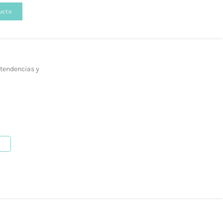
ucto
 tendencias y
b, en la siguiente página.
como mediante nuestro
formulario de contacto.