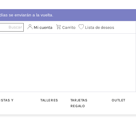
ías se enviarán a la vuelta.
Mi cuenta
Carrito
Lista de deseos
ISTAS Y
TALLERES
TARJETAS
OUTLET
REGALO
ton
Algodón
Katia