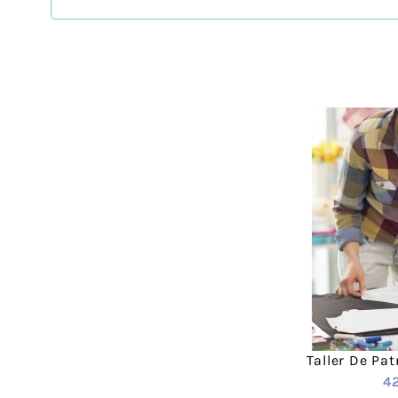
ZigZag es una mercería en la cual nos encanta
mercería cualquiera, sino que también es un l
no solo nos dirigimos a mujeres, sino que t
prendas de ropa haciéndolas diferentes y únic
En los siguientes enlaces puedes consultar i
Preguntas frecuentes
¿Puedo elegir el color del producto?
Sí, podrás elegir el color que necesites. Para
¿Cuánto valen los gastos de envío?
Taller De Pa
4
Para España el coste es de 3,95 €.