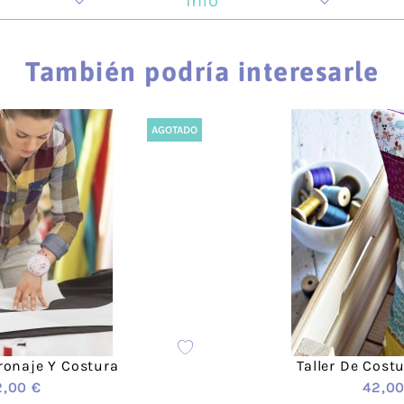
Info
 la creatividad y todo lo que tiene que ver con la crea
ugar de encuentro donde impartimos talleres que se car
También podría interesarle
ambién animamos a los hombres a que descubran su lado 
as.
AGOTADO
nformación relevante sobre nuestros pagos y envíos:
Información de envío
Información sobre devoluciones
Formas de pago
 cada producto encontrarás distintos formatos de color y 
tronaje Y Costura
Taller De Cost
2,00 €
42,00