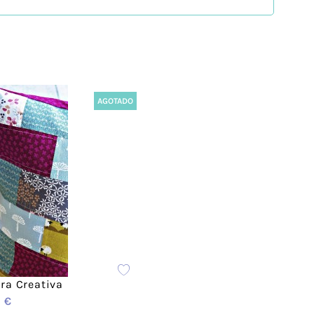
ción de nuevas prendas. Pero Zigzag no es una
acterizan por la innovación. Con los talleres
más creativo y se atrevan a personalizar sus
AGOTADO
estilo.
ura Creativa
 €