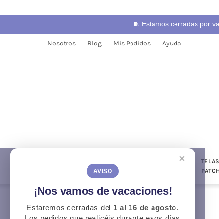
🧵 Estamos cerradas por v
Nosotros
Blog
Mis Pedidos
Ayuda
×
LANAS
TELAS
PUNTO Y
TELA
CONFECCIÓN
GANCHILLO
PATC
AVISO
¡Nos vamos de vacaciones!
Estaremos cerradas del
1 al 16 de agosto
.
Otoño
O
Los pedidos que realicéis durante esos días