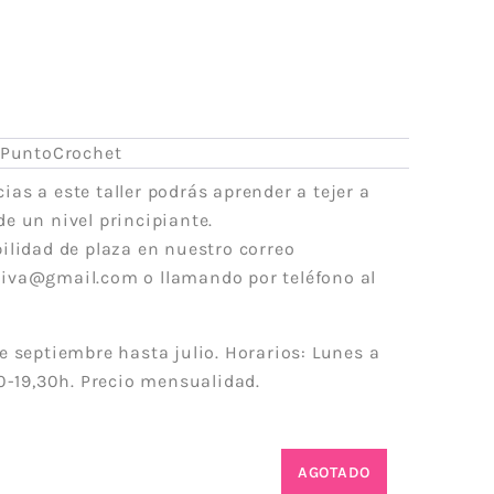
Acrílico
Lanas Stop
Mezcla
Concept
Rayón
ADR
weat
Cáñamo
Lups
Lino
rPuntoCrochet
a
Merino
cias a este taller podrás aprender a tejer a
Mohair
e un nivel principiante.
Cashmere
ilidad de plaza en nuestro correo
iva@gmail.com o llamando por teléfono al
 Vegana
Lana
olyester
Poliamida
Poliéster
e septiembre hasta julio. Horarios: Lunes a
otton
Alpaca
30-19,30h. Precio mensualidad.
das
Viscosa
ester-
Seda
able
AGOTADO
a