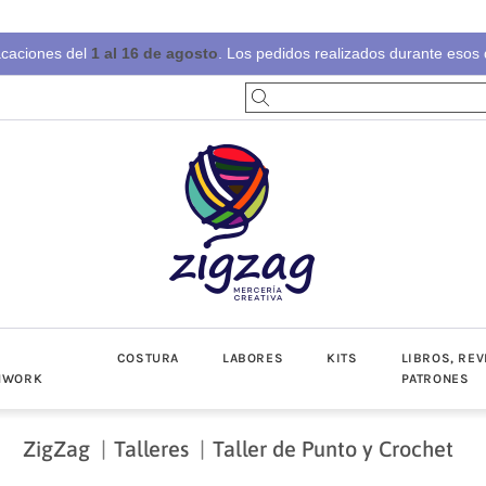
acaciones del
1 al 16 de agosto
. Los pedidos realizados durante esos d
S
COSTURA
LABORES
KITS
LIBROS, REV
HWORK
PATRONES
ZigZag
Talleres
Taller de Punto y Crochet
-Invierno
toño-Invierno
Prendas
Popelín
Lino/Cot