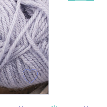
Cañamazo
Tul
Knit Corduroy
Tweed Ab
Cortavientos -
Recycled
Softshell
Double F
Efecto
Teddy Fur
Peluche/
Sherpa
Franela
Paneles 
Mascarilla
Brocada