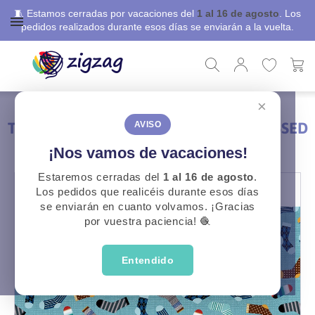
🧵 Estamos cerradas por vacaciones del
1 al 16 de agosto
. Los
pedidos realizados durante esos días se enviarán a la vuelta.
×
ZigZag
Telas Patchwork
Tela Colección Fresh Cologne Tossed Socks
TELA COLECCIÓN FRESH COLOGNE TOSSED
AVISO
SOCKS
¡Nos vamos de vacaciones!
Estaremos cerradas del
1 al 16 de agosto
.
Los pedidos que realicéis durante esos días
se enviarán en cuanto volvamos. ¡Gracias
por vuestra paciencia! 🧶
Entendido