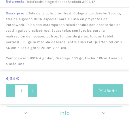
Referencia:
TelaFreshCologneTossedSocksBL3206,17
Descripcion:
Tela de la colección Fresh Cologne por Javelin Studio,
tela de algodón 100% especial para su uso en proyectos de
Patchwork. Telas con estampados relacionados con accesorios de
vestir: gafas o calcetines. Estas telas son ideales para la
realización de neceser, bolsos, fundas de gafas, fundas tablet,
portatil.... Elige la medida deseada: entre ellas Fat Quarter: 50 cm x
55 cm o Fat eighth: 25 cm x 55 cm.
Composición 100% Algodón; Gramaje: 130 gr; Ancho: 110cm. Lavable
a máquina
4,34 €
Añadir
Info
ZigZag es una mercería en la cual nos encanta la
creatividad y todo lo que tiene que ver con la creación de