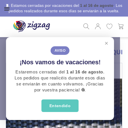
🧵 Estamos cerradas por vacaciones del
1 al 16 de agosto
. Los
pedidos realizados durante esos días se enviarán a la vuelta.
×
ZigZag
Labores
Cinta Mochila Listas Poliester Caqui
CINTA MOCHILA LISTAS POLIESTER CAQUI
AVISO
¡Nos vamos de vacaciones!
Estaremos cerradas del
1 al 16 de agosto
.
Los pedidos que realicéis durante esos días
se enviarán en cuanto volvamos. ¡Gracias
por vuestra paciencia! 🧶
Entendido