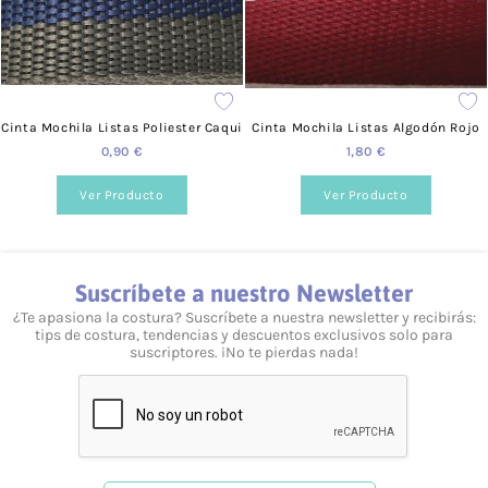
Sí, tenemos talleres adaptados a todos los niveles y
necesidades. Puedes consultarlo desde nuestra web, en la
siguiente página.
¿Prestáis asesoramiento?
Cinta Mochila Listas Poliester Caqui
Cinta Mochila Listas Algodón Rojo
Sí, te podemos ayudar en lo que necesites. Resolvemos tus
dudas tanto vía telefónica
957 08 31 73
, como mediante
0,90 €
1,80 €
nuestro
formulario de contacto.
Ver Producto
Ver Producto
Suscríbete a nuestro Newsletter
¿Te apasiona la costura? Suscríbete a nuestra newsletter y recibirás:
tips de costura, tendencias y descuentos exclusivos solo para
suscriptores. ¡No te pierdas nada!