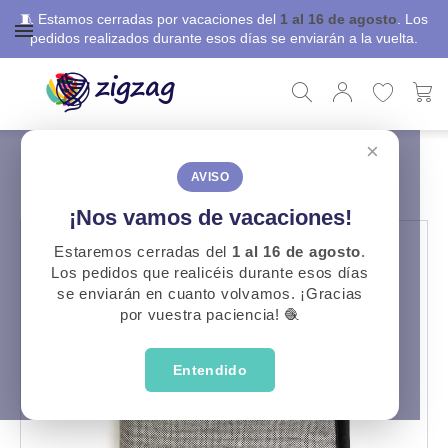
🧵 Estamos cerradas por vacaciones del
1 al 16 de agosto
. Los
pedidos realizados durante esos días se enviarán a la vuelta.
×
ZigZag
Labores
Estuche ganchillos Katia
ESTUCHE GANCHILLOS KATIA
AVISO
¡Nos vamos de vacaciones!
Estaremos cerradas del
1 al 16 de agosto
.
Los pedidos que realicéis durante esos días
se enviarán en cuanto volvamos. ¡Gracias
por vuestra paciencia! 🧶
Entendido