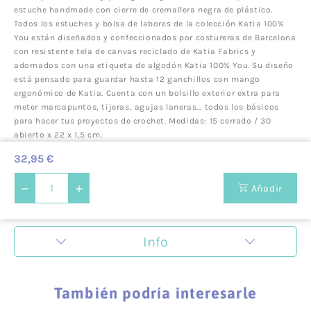
estuche handmade con cierre de cremallera negra de plástico.
Todos los estuches y bolsa de labores de la colección Katia 100%
You están diseñados y confeccionados por costureras de Barcelona
con resistente tela de canvas reciclado de Katia Fabrics y
adornados con una etiqueta de algodón Katia 100% You. Su diseño
está pensado para guardar hasta 12 ganchillos con mango
ergonómico de Katia. Cuenta con un bolsillo exterior extra para
meter marcapuntos, tijeras, agujas laneras... todos los básicos
para hacer tus proyectos de crochet. Medidas: 15 cerrado / 30
abierto x 22 x 1,5 cm.
32,95 €
Añadir
Info
ZigZag es una mercería en la cual nos encanta la
creatividad y todo lo que tiene que ver con la creación de
También podría interesarle
nuevas prendas. Pero Zigzag no es una mercería cualquiera,
sino que también es un lugar de encuentro donde