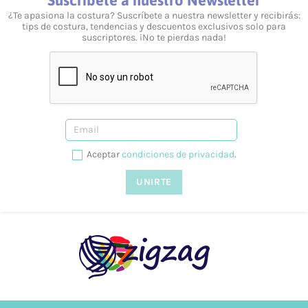
¿Realizáis envíos gratuitos?
¿Te apasiona la costura? Suscríbete a nuestra newsletter y recibirás:
tips de costura, tendencias y descuentos exclusivos solo para
Sí, a partir de los 40 €.
suscriptores. ¡No te pierdas nada!
¿Ofrecéis formación?
Sí, tenemos talleres adaptados a todos los niveles y
necesidades. Puedes consultarlo desde nuestra web, en la
siguiente página.
¿Prestáis asesoramiento?
Aceptar
condiciones de privacidad
.
Sí, te podemos ayudar en lo que necesites. Resolvemos tus
dudas tanto vía telefónica
957 08 31 73
, como mediante
nuestro
formulario de contacto.