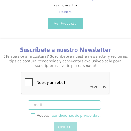
Harmonia Lux
Sí, te podemos ayudar en lo que necesites. Resolvemos tus
dudas tanto vía telefónica
957 08 31 73
, como mediante
19,95 €
nuestro
formulario de contacto.
Ver Producto
Suscríbete a nuestro Newsletter
¿Te apasiona la costura? Suscríbete a nuestra newsletter y recibirás:
tips de costura, tendencias y descuentos exclusivos solo para
suscriptores. ¡No te pierdas nada!
Aceptar
condiciones de privacidad
.