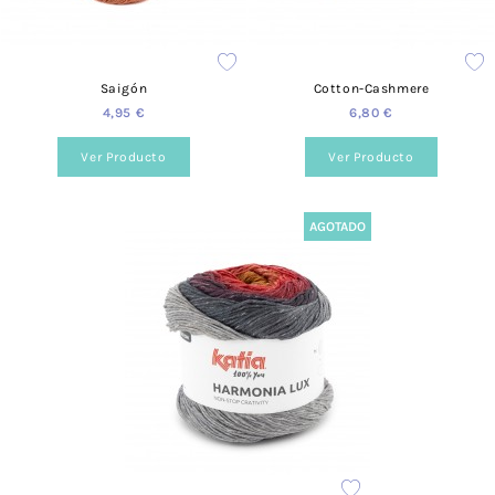
Formas de pago
Preguntas frecuentes
Saigón
Cotton-Cashmere
¿Puedo elegir el color del producto?
4,95 €
6,80 €
Sí, podrás elegir el color que necesites. Para cada producto
encontrarás distintos formatos de color y estilo.
Ver Producto
Ver Producto
¿Cuánto valen los gastos de envío?
AGOTADO
Para España el coste es de 3,95 €.
¿Realizáis envíos gratuitos?
Sí, a partir de los 40 €.
¿Ofrecéis formación?
Sí, tenemos talleres adaptados a todos los niveles y
necesidades. Puedes consultarlo desde nuestra web, en la
siguiente página.
¿Prestáis asesoramiento?