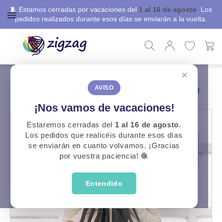
🧵 Estamos cerradas por vacaciones del
1 al 16 de agosto
. Los
pedidos realizados durante esos días se enviarán a la vuelta.
×
ZigZag
Libros, revistas y patrones
Patrón Bolso Punto Afieltrado
PATRÓN BOLSO PUNTO AFIELTRADO
AVISO
¡Nos vamos de vacaciones!
Estaremos cerradas del
1 al 16 de agosto
.
Los pedidos que realicéis durante esos días
se enviarán en cuanto volvamos. ¡Gracias
por vuestra paciencia! 🧶
Entendido