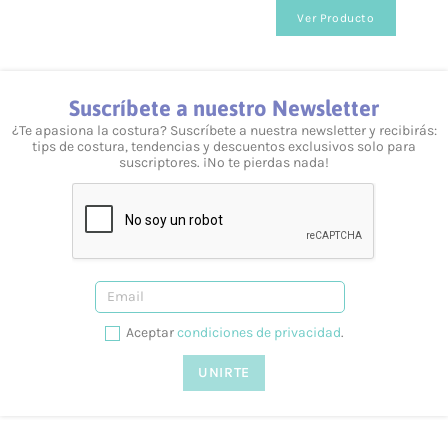
encontrarás distintos formatos de color y estilo.
Ver Producto
¿Cuánto valen los gastos de envío?
Para España el coste es de 3,95 €.
Suscríbete a nuestro Newsletter
¿Realizáis envíos gratuitos?
¿Te apasiona la costura? Suscríbete a nuestra newsletter y recibirás:
tips de costura, tendencias y descuentos exclusivos solo para
Sí, a partir de los 40 €.
suscriptores. ¡No te pierdas nada!
¿Ofrecéis formación?
Sí, tenemos talleres adaptados a todos los niveles y
necesidades. Puedes consultarlo desde nuestra web, en la
siguiente página.
¿Prestáis asesoramiento?
Aceptar
condiciones de privacidad
.
Sí, te podemos ayudar en lo que necesites. Resolvemos tus
dudas tanto vía telefónica
957 08 31 73
, como mediante
nuestro
formulario de contacto.