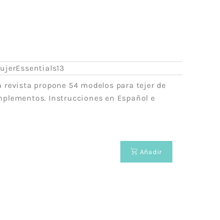
Acrílico
Lanas Stop
Mezcla
Concept
Rayón
ADR
weat
Cáñamo
Lups
Lino
ujerEssentials13
a
Merino
a revista propone 54 modelos para tejer de
Mohair
plementos. Instrucciones en Español e
Cashmere
 Vegana
Lana
olyester
Poliamida
Poliéster
Añadir
otton
Alpaca
das
Viscosa
ester-
Seda
able
a