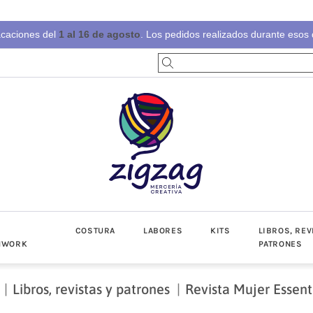
acaciones del
1 al 16 de agosto
. Los pedidos realizados durante esos d
S
COSTURA
LABORES
KITS
LIBROS, REV
HWORK
PATRONES
Libros, revistas y patrones
Revista Mujer Essent
-Invierno
toño-Invierno
Prendas
Popelín
Lino/Cot