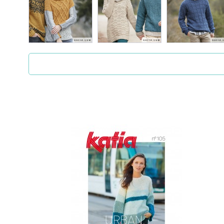
ZigZag es una mercería en la cual nos encanta
mercería cualquiera, sino que también es un l
no solo nos dirigimos a mujeres, sino que t
prendas de ropa haciéndolas diferentes y únic
En los siguientes enlaces puedes consultar i
Preguntas frecuentes
¿Puedo elegir el color del producto?