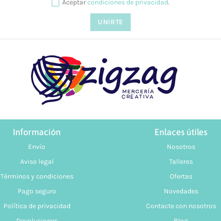
Aceptar
condiciones de privacidad
.
Información
Enlaces útiles
Envío
Nosotros
Aviso legal
Talleres
Términos y condiciones
Ofertas
Pago seguro
Novedades
Política de privacidad
Contacte con nosotros
Devoluciones
Blog