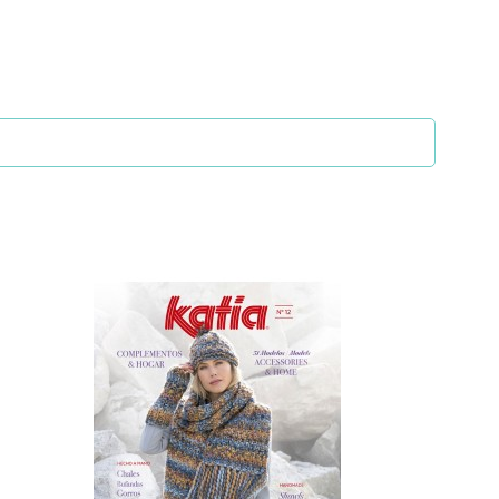
ción de nuevas prendas. Pero Zigzag no es una
acterizan por la innovación. Con los talleres
más creativo y se atrevan a personalizar sus