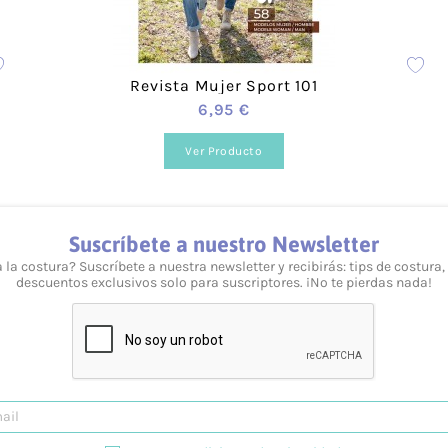
 cada producto encontrarás distintos formatos de color y 
Revista Mujer Sport 101
6,95 €
Ver Producto
Suscríbete a nuestro Newsletter
 la costura? Suscríbete a nuestra newsletter y recibirás: tips de costura,
descuentos exclusivos solo para suscriptores. ¡No te pierdas nada!
veles y necesidades. Puedes consultarlo desde nuestra we
esolvemos tus dudas tanto vía telefónica
957 08 31 73
, 