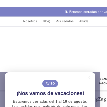
🧵 Estamos cerradas por v
Nosotros
Blog
Mis Pedidos
Ayuda
×
LANAS
TELAS
PUNTO Y
TELA
CONFECCIÓN
GANCHILLO
PATC
AVISO
¡Nos vamos de vacaciones!
ZigZag
Estaremos cerradas del
1 al 16 de agosto
.
Otoño
O
Los pedidos que realicéis durante esos días