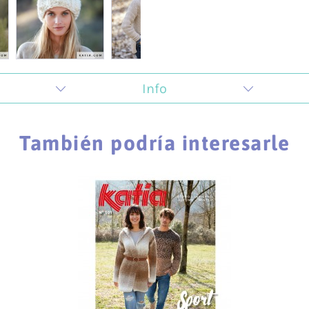
Info
 la creatividad y todo lo que tiene que ver con la crea
ugar de encuentro donde impartimos talleres que se car
También podría interesarle
ambién animamos a los hombres a que descubran su lado 
as.
nformación relevante sobre nuestros pagos y envíos:
Información de envío
Información sobre devoluciones
Formas de pago