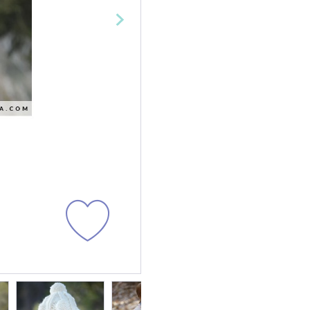
Cañamazo
Tul
Knit Corduroy
Tweed Ab
Cortavientos -
Recycled
Softshell
Double F
Efecto
Teddy Fur
Peluche/
Sherpa
Franela
Paneles 
Mascarilla
Brocada