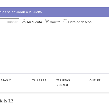
ías se enviarán a la vuelta.
Mi cuenta
Carrito
Lista de deseos
ISTAS Y
TALLERES
TARJETAS
OUTLET
REGALO
ials 13
ton
Algodón
Katia