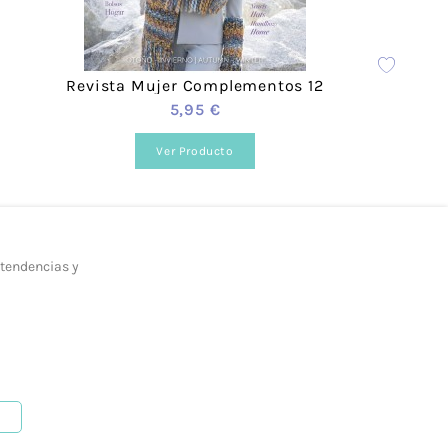
estilo.
Revista Mujer Complementos 12
5,95 €
Ver Producto
 tendencias y
b, en la siguiente página.
como mediante nuestro
formulario de contacto.