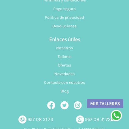
Términos y condiciones
¿Prestáis asesoramiento?
Pago seguro
Sí, te podemos ayudar en lo que necesites. Resolvemos tus
Política de privacidad
dudas tanto vía telefónica
957 08 31 73
, como mediante
Devoluciones
nuestro
formulario de contacto.
Enlaces útiles
Nosotros
Talleres
Ofertas
Novedades
Contacte con nosotros
Blog
MIS TALLERES
957 08 31 73
957 08 31 73