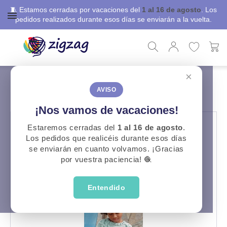
🧵 Estamos cerradas por vacaciones del
1 al 16 de agosto
. Los
pedidos realizados durante esos días se enviarán a la vuelta.
×
ZigZag
Libros, revistas y patrones
Revista Niños 77
REVISTA NIÑOS 77
AVISO
¡Nos vamos de vacaciones!
Estaremos cerradas del
1 al 16 de agosto
.
Los pedidos que realicéis durante esos días
se enviarán en cuanto volvamos. ¡Gracias
por vuestra paciencia! 🧶
Entendido