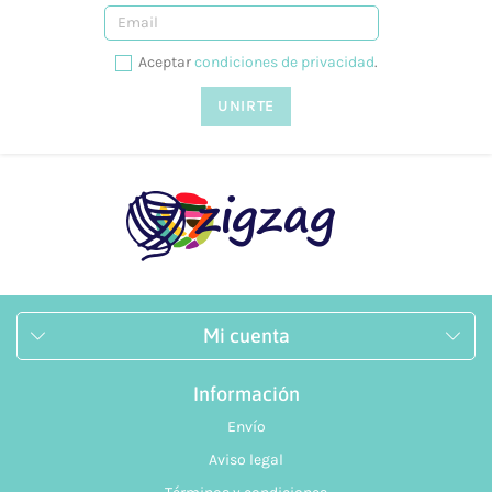
Información de envío
Información sobre devoluciones
Formas de pago
Aceptar
condiciones de privacidad
.
Preguntas frecuentes
¿Puedo elegir el color del producto?
Sí, podrás elegir el color que necesites. Para cada producto
encontrarás distintos formatos de color y estilo.
¿Cuánto valen los gastos de envío?
Para España el coste es de 3,95 €.
¿Realizáis envíos gratuitos?
Mi cuenta
Sí, a partir de los 40 €.
¿Ofrecéis formación?
Información
Envío
Sí, tenemos talleres adaptados a todos los niveles y
necesidades. Puedes consultarlo desde nuestra web, en la
Aviso legal
siguiente página.