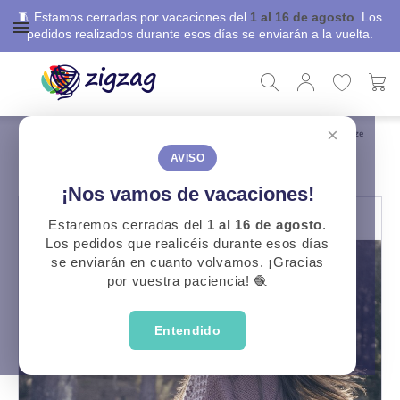
🧵 Estamos cerradas por vacaciones del
1 al 16 de agosto
. Los
pedidos realizados durante esos días se enviarán a la vuelta.
×
ZigZag
Libros, revistas y patrones
Patrones Gratuitos
Patrón Jersey Oversize
PATRÓN JERSEY OVERSIZE
AVISO
¡Nos vamos de vacaciones!
Estaremos cerradas del
1 al 16 de agosto
.
Los pedidos que realicéis durante esos días
se enviarán en cuanto volvamos. ¡Gracias
por vuestra paciencia! 🧶
Entendido