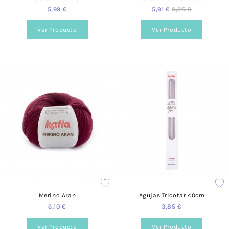
5,99 €
5,91 €
6,95 €
Sí, podrás elegir el color que necesites. Para cada producto
encontrarás distintos formatos de color y estilo.
Ver Producto
Ver Producto
¿Cuánto valen los gastos de envío?
Para España el coste es de 3,95 €.
¿Realizáis envíos gratuitos?
Sí, a partir de los 40 €.
¿Ofrecéis formación?
Sí, tenemos talleres adaptados a todos los niveles y
necesidades. Puedes consultarlo desde nuestra web, en la
siguiente página.
¿Prestáis asesoramiento?
Merino Aran
Agujas Tricotar 40cm
Sí, te podemos ayudar en lo que necesites. Resolvemos tus
dudas tanto vía telefónica
957 08 31 73
, como mediante
6,10 €
3,85 €
nuestro
formulario de contacto.
Ver Producto
Ver Producto