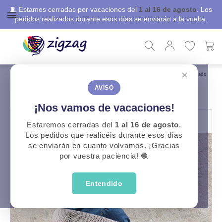
🧵 Estamos cerradas por vacaciones del
1 al 16 de agosto
. Los
pedidos realizados durante esos días se enviarán a la vuelta.
×
ZigZag
Libros, revistas y patrones
Patrones Gratuitos
Patrón Pañuelo Degradado
PATRÓN PAÑUELO DEGRADADO
AVISO
¡Nos vamos de vacaciones!
Estaremos cerradas del
1 al 16 de agosto
.
Los pedidos que realicéis durante esos días
se enviarán en cuanto volvamos. ¡Gracias
por vuestra paciencia! 🧶
Entendido