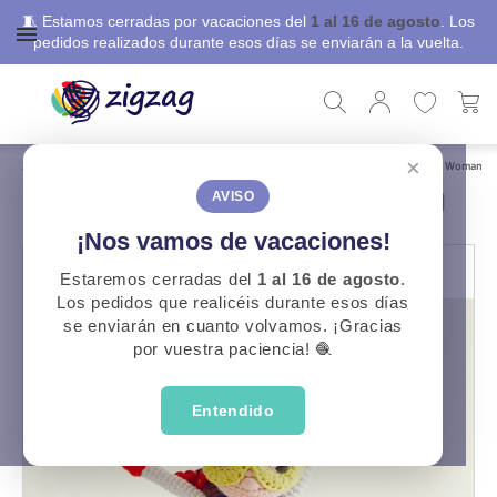
🧵 Estamos cerradas por vacaciones del
1 al 16 de agosto
. Los
pedidos realizados durante esos días se enviarán a la vuelta.
×
ZigZag
Libros, revistas y patrones
Patrones Gratuitos
Patrón Amigurumi Yarn Woman
PATRÓN AMIGURUMI YARN WOMAN
AVISO
¡Nos vamos de vacaciones!
Estaremos cerradas del
1 al 16 de agosto
.
Los pedidos que realicéis durante esos días
se enviarán en cuanto volvamos. ¡Gracias
por vuestra paciencia! 🧶
Entendido