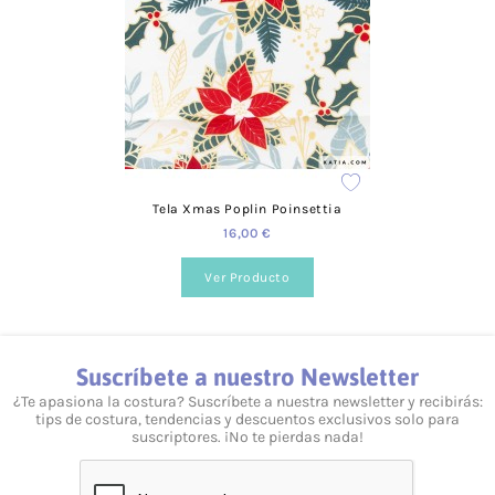
En los siguientes enlaces puedes consultar información
relevante sobre nuestros pagos y envíos:
Información de envío
Información sobre devoluciones
Formas de pago
Preguntas frecuentes
Tela Xmas Poplin Poinsettia
¿Puedo elegir el color del producto?
16,00 €
Sí, podrás elegir el color que necesites. Para cada producto
encontrarás distintos formatos de color y estilo.
Ver Producto
¿Cuánto valen los gastos de envío?
Para España el coste es de 3,95 €.
Suscríbete a nuestro Newsletter
¿Realizáis envíos gratuitos?
¿Te apasiona la costura? Suscríbete a nuestra newsletter y recibirás:
tips de costura, tendencias y descuentos exclusivos solo para
Sí, a partir de los 40 €.
suscriptores. ¡No te pierdas nada!
¿Ofrecéis formación?