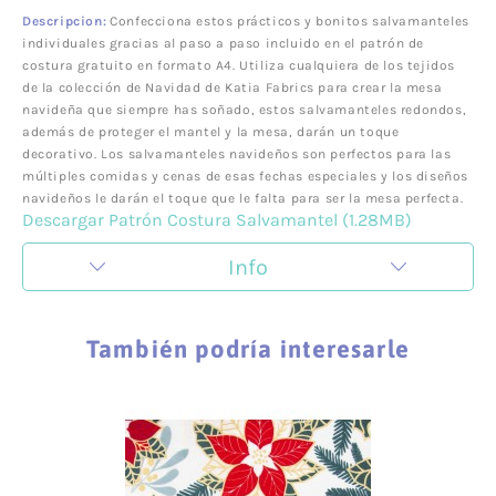
Descripcion:
Confecciona estos prácticos y bonitos salvamanteles
individuales gracias al paso a paso incluido en el patrón de
costura gratuito en formato A4. Utiliza cualquiera de los tejidos
de la colección de Navidad de Katia Fabrics para crear la mesa
navideña que siempre has soñado, estos salvamanteles redondos,
además de proteger el mantel y la mesa, darán un toque
decorativo. Los salvamanteles navideños son perfectos para las
múltiples comidas y cenas de esas fechas especiales y los diseños
navideños le darán el toque que le falta para ser la mesa perfecta.
Descargar Patrón Costura Salvamantel (1.28MB)
Info
ZigZag es una mercería en la cual nos encanta la
creatividad y todo lo que tiene que ver con la creación de
También podría interesarle
nuevas prendas. Pero Zigzag no es una mercería cualquiera,
sino que también es un lugar de encuentro donde
impartimos talleres que se caracterizan por la innovación.
Con los talleres no solo nos dirigimos a mujeres, sino que
también animamos a los hombres a que descubran su lado
más creativo y se atrevan a personalizar sus prendas de
ropa haciéndolas diferentes y únicas.