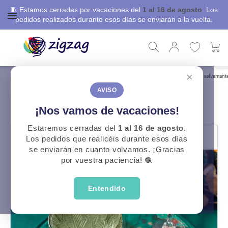
🧵 Estamos cerradas por vacaciones del
1 al 16 de agosto
. Los
pedidos realizados durante esos días se enviarán a la vuelta.
×
ZigZag
Libros, revistas y patrones
Patrones Gratuitos
Patrón Costura gratuito salvamant
PATRÓN COSTURA GRATUITO
AVISO
SALVAMANTELES
¡Nos vamos de vacaciones!
Estaremos cerradas del
1 al 16 de agosto
.
Los pedidos que realicéis durante esos días
se enviarán en cuanto volvamos. ¡Gracias
por vuestra paciencia! 🧶
Entendido