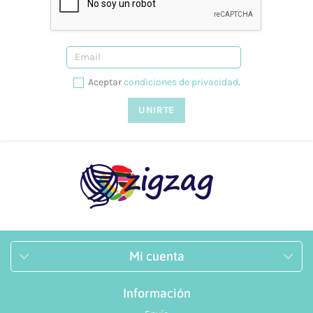
Sí, tenemos talleres adaptados a todos los niveles y
necesidades. Puedes consultarlo desde nuestra web, en la
siguiente página.
¿Prestáis asesoramiento?
Aceptar
condiciones de privacidad
.
Sí, te podemos ayudar en lo que necesites. Resolvemos tus
dudas tanto vía telefónica
957 08 31 73
, como mediante
nuestro
formulario de contacto.
Mi cuenta
Información