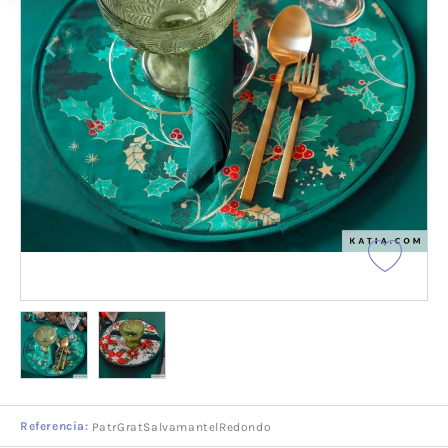
Referencia:
PatrGratSalvamantelRedondo