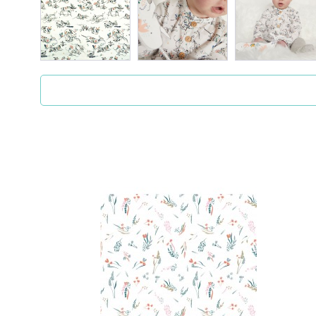
ZigZag es una mercería en la cual nos encanta
mercería cualquiera, sino que también es un l
no solo nos dirigimos a mujeres, sino que t
prendas de ropa haciéndolas diferentes y únic
En los siguientes enlaces puedes consultar i
Preguntas frecuentes
¿Puedo elegir el color del producto?