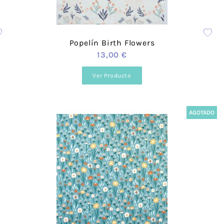
 cada producto encontrarás distintos formatos de color y 
Popelín Birth Flowers
13,00 €
Ver Producto
AGOTADO
veles y necesidades. Puedes consultarlo desde nuestra we
esolvemos tus dudas tanto vía telefónica
957 08 31 73
, 