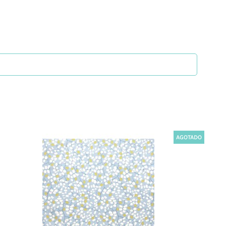
ción de nuevas prendas. Pero Zigzag no es una
acterizan por la innovación. Con los talleres
más creativo y se atrevan a personalizar sus
AGOTADO