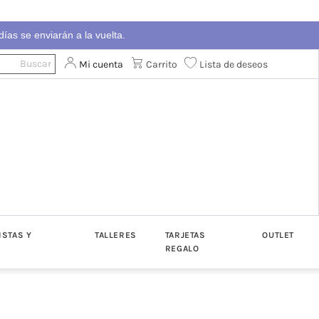
ías se enviarán a la vuelta.
Mi cuenta
Carrito
Lista de deseos
ISTAS Y
TALLERES
TARJETAS
OUTLET
REGALO
ton
Algodón
Katia