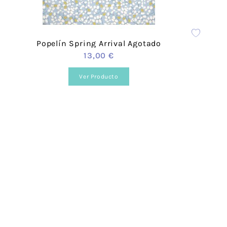
estilo.
Popelín Spring Arrival Agotado
13,00 €
Ver Producto
b, en la siguiente página.
como mediante nuestro
formulario de contacto.