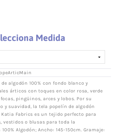
Acrílico
Lanas Stop
Mezcla
Concept
Rayón
ADR
weat
Cáñamo
Lups
lecciona Medida
Lino
a
Merino
Mohair
Cashmere
PopeArticMain
 Vegana
Lana
a de algodón 100% con fondo blanco y
olyester
Poliamida
es árticos con toques en color rosa, verde
Poliéster
 focas, pingüinos, arces y lobos. Por su
otton
Alpaca
 y suavidad, la tela popelín de algodón
das
Viscosa
 Katia Fabrics es un tejido perfecto para
ester-
Seda
 vestidos o blusas para toda la
able
 100% Algodón; Ancho: 145-150cm. Gramaje:
a