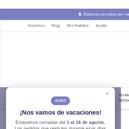
🧵 Estamos cerradas por v
Nosotros
Blog
Mis Pedidos
Ayuda
×
LANAS
TELAS
PUNTO Y
TELA
CONFECCIÓN
GANCHILLO
PATC
AVISO
¡Nos vamos de vacaciones!
Estaremos cerradas del
1 al 16 de agosto
.
Otoño
O
Los pedidos que realicéis durante esos días