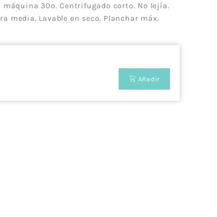
 máquina 30º. Centrifugado corto. No lejía.
a media. Lavable en seco. Planchar máx.
rigos
 Scott
ace
Fleece
Añadir
Hogar
s