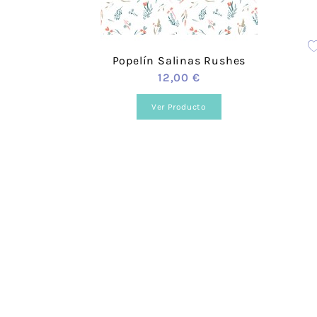
Sí, podrás elegir el color que necesites. Para
¿Cuánto valen los gastos de envío?
Popelín Salinas Rushes
12,00 €
Para España el coste es de 3,95 €.
Ver Producto
¿Realizáis envíos gratuitos?
Sí, a partir de los 40 €.
¿Ofrecéis formación?
Sí, tenemos talleres adaptados a todos los ni
¿Prestáis asesoramiento?
Sí, te podemos ayudar en lo que necesites. R