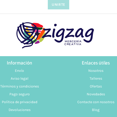
Información
Enlaces útiles
Envío
Nosotros
Aviso legal
Talleres
Términos y condiciones
Ofertas
Pago seguro
Novedades
Política de privacidad
Contacte con nosotros
Devoluciones
Blog