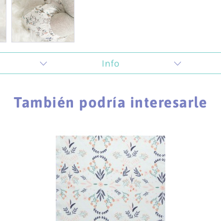
Info
 la creatividad y todo lo que tiene que ver con la crea
ugar de encuentro donde impartimos talleres que se car
También podría interesarle
ambién animamos a los hombres a que descubran su lado 
as.
nformación relevante sobre nuestros pagos y envíos:
Información de envío
Información sobre devoluciones
Formas de pago