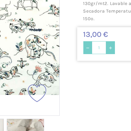
130gr/mt2. Lavable a
Cañamazo
Tul
Secadora Temperatur
Knit Corduroy
Tweed Ab
150º.
Cortavientos -
Recycled
Softshell
Double F
13,00 €
Efecto
Teddy Fur
Peluche/
Sherpa
Franela
Paneles 
Mascarilla
Brocada