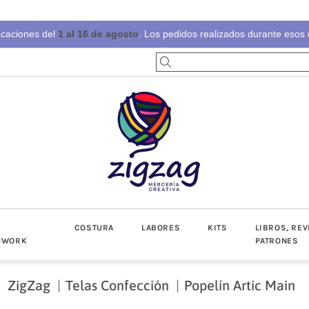
acaciones del
1 al 16 de agosto
. Los pedidos realizados durante esos d
S
COSTURA
LABORES
KITS
LIBROS, REV
HWORK
PATRONES
ZigZag
Telas Confección
Popelín Artic Main
-Invierno
toño-Invierno
Prendas
Popelín
Lino/Cot