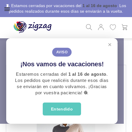
🧵 Estamos cerradas por vacaciones del
1 al 16 de agosto
. Los
pedidos realizados durante esos días se enviarán a la vuelta.
×
ZigZag
Libros, revistas y patrones
Patrones Gratuitos
Patrón Jersey Mujer
PATRÓN JERSEY MUJER
AVISO
¡Nos vamos de vacaciones!
Estaremos cerradas del
1 al 16 de agosto
.
Los pedidos que realicéis durante esos días
se enviarán en cuanto volvamos. ¡Gracias
por vuestra paciencia! 🧶
Entendido