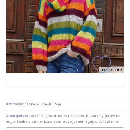
Referencia:
20PatronCueBufMuj
Descripcion:
Patrones gratuitos de un cuello, bufanda y jersey de
mujer hecho a punto. Lana para trabajar con agujas del 6,5 mm.