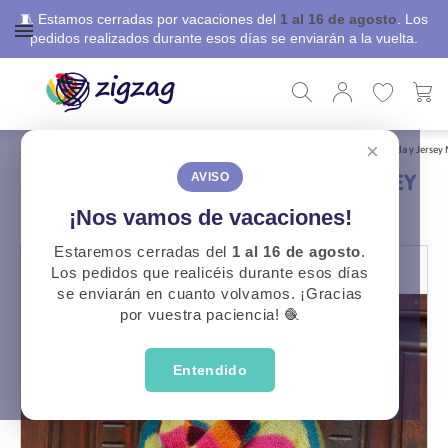
🧵 Estamos cerradas por vacaciones del
1 al 16 de agosto
. Los
pedidos realizados durante esos días se enviarán a la vuelta.
×
ZigZag
Libros, revistas y patrones
Patrones Gratuitos
Patrones Cuello, Bufanda y Jersey
PATRONES CUELLO, BUFANDA Y JERSEY
AVISO
MUJER
¡Nos vamos de vacaciones!
Estaremos cerradas del
1 al 16 de agosto
.
Los pedidos que realicéis durante esos días
se enviarán en cuanto volvamos. ¡Gracias
por vuestra paciencia! 🧶
Entendido