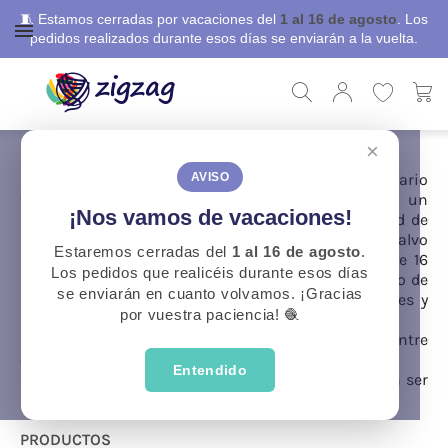
🧵 Estamos cerradas por vacaciones del
1 al 16 de agosto
. Los
pedidos realizados durante esos días se enviarán a la vuelta.
×
ZigZag
Devoluciones
Según establece la normativa, el consumidor y usuario
AVISO
tendrá derecho a DESISTIR del contrato durante un
¡Nos vamos de vacaciones!
período máximo de 14 días naturales sin necesidad de
indicar el motivo y sin incurrir en ningún coste, salvo
Estaremos cerradas del
1 al 16 de agosto
.
los previstos en el art. 107.2 y 108 del RD1/2007, de 16
Los pedidos que realicéis durante esos días
de noviembre, por el que se aprueba el texto referido de
se enviarán en cuanto volvamos. ¡Gracias
la Ley General para la Defensa de los Consumidores y
por vuestra paciencia! 🧶
Usuarios.
Este derecho de desistimiento no es aplicable entre
otros
Entendido
a: Suministro de bienes precintados que no pueden ser
devueltos por razones de salud o higiene.
PRODUCTOS