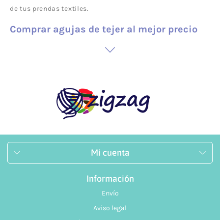
de tus prendas textiles.
Comprar agujas de tejer al mejor precio
Tendrás a tu disposición una
gran variedad de agujas
para lana al mejor precio
, por lo que el precio no será un
impedimento y podrás sacarte partido a cualquiera de
nuestros accesorios, para inspirarte y crear tus proyectos.
Dentro de nuestra sección de
agujas para lana
, te
Mi cuenta
guiaremos para que puedas elegir la que mejor se adapte
a tu labor, grosor, tejido o aquel patrón que siempre has
Información
querido conseguir.
Envío
En nuestra sección de agujas también podrás disponer de
Aviso legal
un
juego de agujas para tejer
, que te permitirá tener a tu