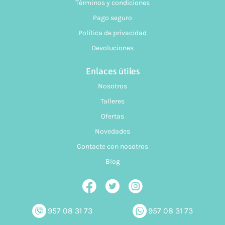
Términos y condiciones
alcance una gran variedad de agujas en sus diferentes
Pago seguro
formatos, para que se adapte plenamente a tus
Política de privacidad
necesidades a la hora de confeccionar cualquiera de tus
Devoluciones
diseños.
Enlaces útiles
Juego de agujas para tejer en nuestra tienda
Nosotros
online
Talleres
El
juego de agujas para tejer
es ideal para ti si quieres
Ofertas
disponer de una gran variedad de tamaños y formatos de
Novedades
agujas a la hora de tejer. Esto permitirá fomentar tu
Contacte con nosotros
creatividad y poder aportar plenamente tu estilo, ya que te
Blog
ofrece la posibilidad de adaptar cada una de tus prendas
al accesorio que tú mismo veas conveniente en ese
proyecto textil.
957 08 31 73
957 08 31 73
Dentro de este
juego de agujas para tejer
, podrás