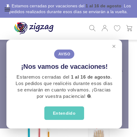
🧵 Estamos cerradas por vacaciones del
1 al 16 de agosto
. Los
pedidos realizados durante esos días se enviarán a la vuelta.
×
ZigZag
Punto y Ganchillo
Agujas de coser lana
Venta de agujas para tejer lana
AVISO
Dentro de ZigZag contamos con una extensa variedad de
¡Nos vamos de vacaciones!
productos, que permiten confeccionar cada una de tus prendas
con el máximo grado de detalle y profesionalidad.
Estaremos cerradas del
1 al 16 de agosto
.
Los pedidos que realicéis durante esos días
se enviarán en cuanto volvamos. ¡Gracias
CATEGORÍAS
por vuestra paciencia! 🧶
Entendido