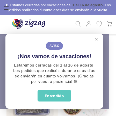
🧵 Estamos cerradas por vacaciones del
1 al 16 de agosto
. Los
pedidos realizados durante esos días se enviarán a la vuelta.
×
ZigZag
Costura
Alfileres
Alfileres
AVISO
¡Nos vamos de vacaciones!
CATEGORÍAS
Estaremos cerradas del
1 al 16 de agosto
.
Los pedidos que realicéis durante esos días
se enviarán en cuanto volvamos. ¡Gracias
por vuestra paciencia! 🧶
Entendido