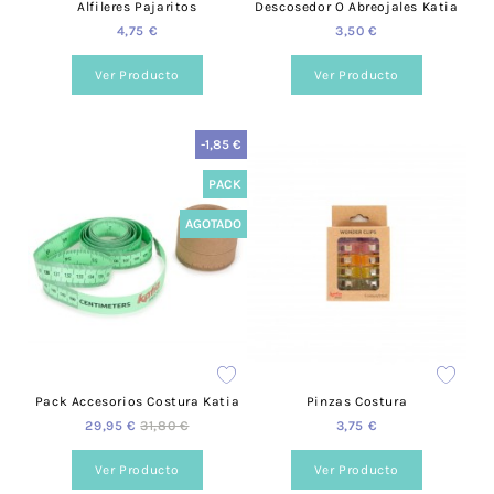
Alfileres Pajaritos
Descosedor O Abreojales Katia
4,75 €
3,50 €
Ver Producto
Ver Producto
-1,85 €
PACK
AGOTADO
Pack Accesorios Costura Katia
Pinzas Costura
29,95 €
31,80 €
3,75 €
Ver Producto
Ver Producto