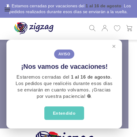
🧵 Estamos cerradas por vacaciones del
1 al 16 de agosto
. Los
pedidos realizados durante esos días se enviarán a la vuelta.
×
ZigZag
Costura
Cintas y bies
Cintas y bies
AVISO
¡Nos vamos de vacaciones!
Lamentamos las molestias.
Estaremos cerradas del
1 al 16 de agosto
.
Los pedidos que realicéis durante esos días
Realice una nueva búsqueda sobre su interés
se enviarán en cuanto volvamos. ¡Gracias
por vuestra paciencia! 🧶
Entendido