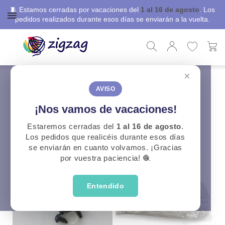
🧵 Estamos cerradas por vacaciones del
1 al 16 de agosto
. Los
pedidos realizados durante esos días se enviarán a la vuelta.
×
ZigZag
Punto y Ganchillo
Amigurumi
Amigurumi
AVISO
¡Nos vamos de vacaciones!
CATEGORÍAS
Estaremos cerradas del
1 al 16 de agosto
.
Los pedidos que realicéis durante esos días
se enviarán en cuanto volvamos. ¡Gracias
por vuestra paciencia! 🧶
Entendido