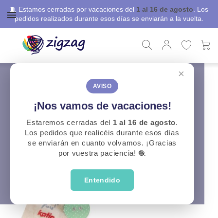
🧵 Estamos cerradas por vacaciones del
1 al 16 de agosto
. Los
pedidos realizados durante esos días se enviarán a la vuelta.
×
ZigZag
Punto y Ganchillo
Cuentavueltas
Cuentavueltas
AVISO
¡Nos vamos de vacaciones!
CATEGORÍAS
Estaremos cerradas del
1 al 16 de agosto
.
Los pedidos que realicéis durante esos días
se enviarán en cuanto volvamos. ¡Gracias
por vuestra paciencia! 🧶
Entendido