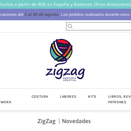
tuitos a partir de 40€ en España y Baleares. Otras direcciones
acaciones del
1 al 16 de agosto
. Los pedidos realizados durante esos d
S
COSTURA
LABORES
KITS
LIBROS, REV
HWORK
PATRONES
ZigZag
Novedades
-Invierno
toño-Invierno
Prendas
Popelín
Lino/Cot