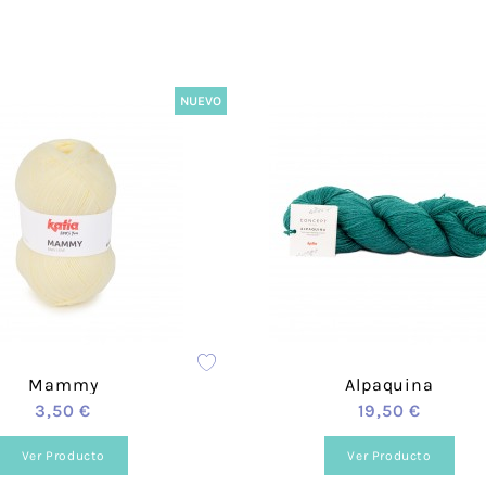
vera-
rimavera-Verano
Hogar
Lyocell
Rizo
o
Bebé
Punto
Corcho
Macramé
Loneta fina -
Punto S
Canvas
NUEVO
Amigurumi
Panamá
Encaje
Waffle-Nido
Bambul
abeja
Muselina
Vichy
Plumeti
Calada
Voile
Polipiel
Satén
Techno P
Sari
Viyella
Denim
Rustic C
Mammy
Alpaquina
Viscosa
Acolcha
3,50 €
19,50 €
PVC-Poli
Baño-Deportivo
Imperme
Ver Producto
Ver Producto
Alimentaria
Entretel