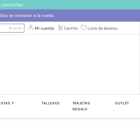
 consultar.
ías se enviarán a la vuelta.
Mi cuenta
Carrito
Lista de deseos
ISTAS Y
TALLERES
TARJETAS
OUTLET
REGALO
ton
Algodón
Katia