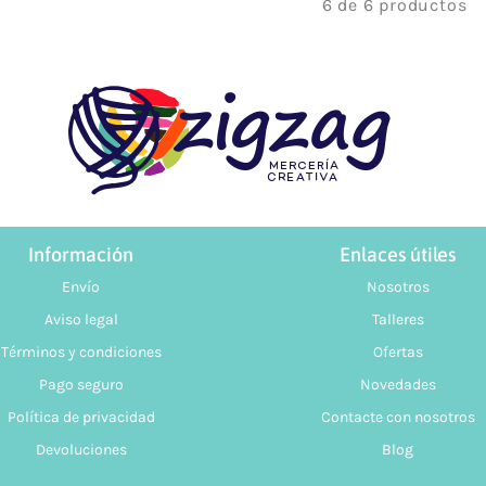
6 de 6 productos
Información
Enlaces útiles
Envío
Nosotros
Aviso legal
Talleres
Términos y condiciones
Ofertas
Pago seguro
Novedades
Política de privacidad
Contacte con nosotros
Devoluciones
Blog