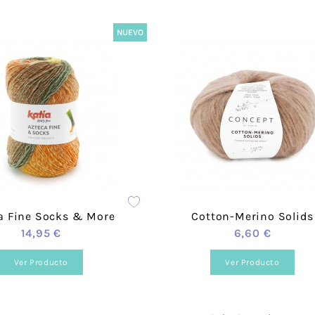
Cañamazo
Tul
NUEVO
Knit Corduroy
Tweed Ab
Cortavientos -
Recycled
Softshell
Double F
Efecto
Teddy Fur
Peluche/
Sherpa
Franela
Paneles 
Mascarilla
Brocada
a Fine Socks & More
Cotton-Merino Solids
14,95 €
6,60 €
Ver Producto
Ver Producto