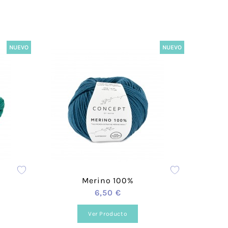
Acrílico
Lanas Stop
Mezcla
Concept
Rayón
ADR
weat
NUEVO
NUEVO
Cáñamo
Lups
Lino
a
Merino
Mohair
Cashmere
 Vegana
Lana
olyester
Poliamida
Poliéster
otton
Alpaca
Merino 100%
das
Viscosa
6,50 €
ester-
Seda
able
Ver Producto
a