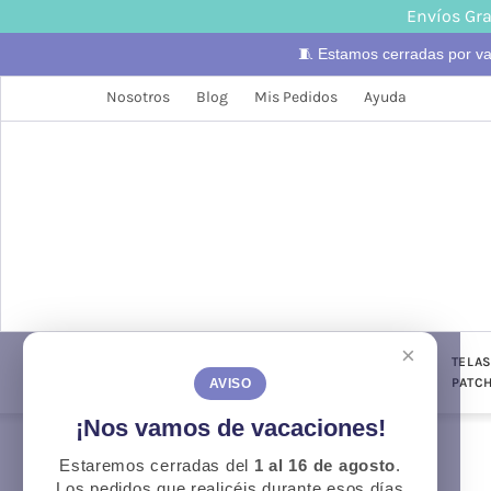
Envíos Gra
🧵 Estamos cerradas por v
Nosotros
Blog
Mis Pedidos
Ayuda
×
LANAS
TELAS
PUNTO Y
TELA
CONFECCIÓN
GANCHILLO
PATC
AVISO
¡Nos vamos de vacaciones!
Estaremos cerradas del
1 al 16 de agosto
.
Otoño
O
Los pedidos que realicéis durante esos días