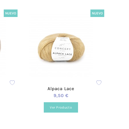
NUEVO
NUEVO
rigos
 Scott
ace
Fleece
Hogar
s
Alpaca Lace
9,50 €
Ver Producto