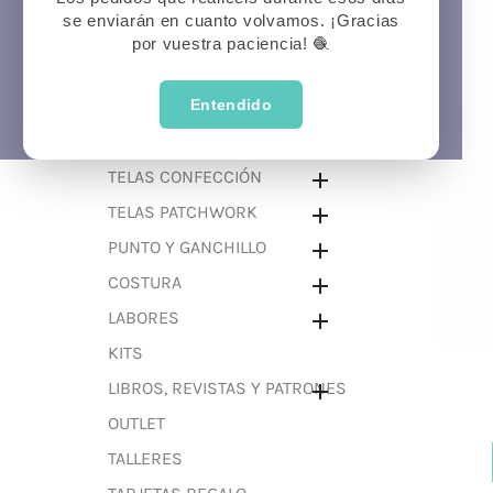
se enviarán en cuanto volvamos. ¡Gracias
Prima
P
Veran
por vuestra paciencia! 🧶
CATEGORÍAS
Entendido
LANAS

TELAS CONFECCIÓN

TELAS PATCHWORK

PUNTO Y GANCHILLO

COSTURA

LABORES

KITS
LIBROS, REVISTAS Y PATRONES

OUTLET
TALLERES