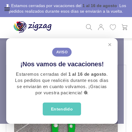
🧵 Estamos cerradas por vacaciones del
1 al 16 de agosto
. Los
pedidos realizados durante esos días se enviarán a la vuelta.
×
ZigZag
Costura
Cortahilos
CORTAHILOS
AVISO
¡Nos vamos de vacaciones!
Estaremos cerradas del
1 al 16 de agosto
.
Los pedidos que realicéis durante esos días
se enviarán en cuanto volvamos. ¡Gracias
por vuestra paciencia! 🧶
Entendido