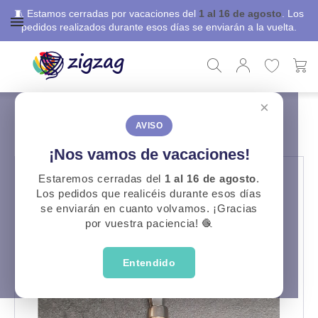
🧵 Estamos cerradas por vacaciones del
1 al 16 de agosto
. Los
pedidos realizados durante esos días se enviarán a la vuelta.
×
ZigZag
Costura
Ruleta Marcador Tela
RULETA MARCADOR TELA
AVISO
¡Nos vamos de vacaciones!
Estaremos cerradas del
1 al 16 de agosto
.
Los pedidos que realicéis durante esos días
se enviarán en cuanto volvamos. ¡Gracias
por vuestra paciencia! 🧶
Entendido