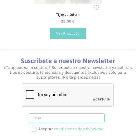
Preguntas frecuentes
Tijeras 28cm
¿Puedo elegir el color del producto?
25,00 €
Sí, podrás elegir el color que necesites. Para cada producto
encontrarás distintos formatos de color y estilo.
Ver Producto
¿Cuánto valen los gastos de envío?
Para España el coste es de 3,95 €.
Suscríbete a nuestro Newsletter
¿Realizáis envíos gratuitos?
¿Te apasiona la costura? Suscríbete a nuestra newsletter y recibirás:
tips de costura, tendencias y descuentos exclusivos solo para
Sí, a partir de los 40 €.
suscriptores. ¡No te pierdas nada!
¿Ofrecéis formación?
Sí, tenemos talleres adaptados a todos los niveles y
necesidades. Puedes consultarlo desde nuestra web, en la
siguiente página.
¿Prestáis asesoramiento?
Aceptar
condiciones de privacidad
.
Sí, te podemos ayudar en lo que necesites. Resolvemos tus