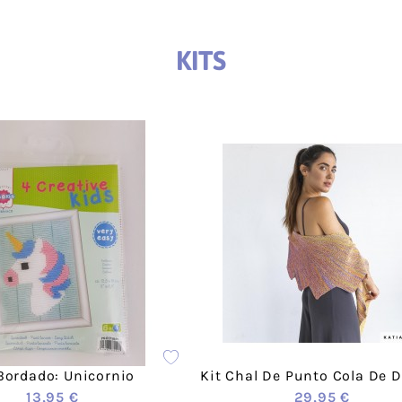
vera-
rimavera-Verano
Hogar
Lyocell
Rizo
o
Bebé
Punto
Corcho
KITS
Macramé
Loneta fina -
Punto S
Canvas
Amigurumi
Panamá
Encaje
Waffle-Nido
Bambul
abeja
Muselina
Vichy
Plumeti
Calada
Voile
Polipiel
Satén
Techno P
Sari
Viyella
Denim
Rustic C
Viscosa
Acolcha
PVC-Poli
Baño-Deportivo
Imperme
Bordado: Unicornio
Kit Chal De Punto Cola De 
Alimentaria
Entretel
13,95 €
29,95 €