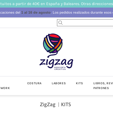
tuitos a partir de 40€ en España y Baleares. Otras direcciones
acaciones del
1 al 16 de agosto
. Los pedidos realizados durante esos d
S
COSTURA
LABORES
KITS
LIBROS, REV
HWORK
PATRONES
ZigZag
KITS
-Invierno
toño-Invierno
Prendas
Popelín
Lino/Cot