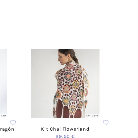
Acrílico
Lanas Stop
Mezcla
Concept
Rayón
ADR
weat
Cáñamo
Lups
Lino
a
Merino
Mohair
Cashmere
 Vegana
Lana
olyester
Poliamida
Poliéster
otton
Alpaca
das
Viscosa
ester-
Seda
able
Dragón
Kit Chal Flowerland
a
29,50 €