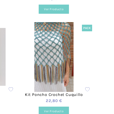
Ver Producto
rigos
 Scott
ace
PACK
Fleece
Hogar
s
Kit Poncho Crochet Cuquillo
22,80 €
Ver Producto