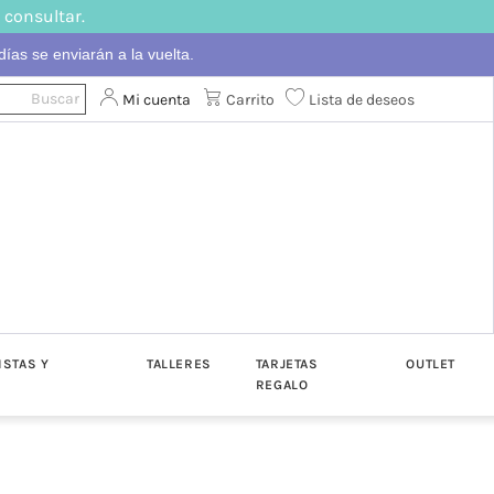
 consultar.
ías se enviarán a la vuelta.
Mi cuenta
Carrito
Lista de deseos
ISTAS Y
TALLERES
TARJETAS
OUTLET
REGALO
ton
Algodón
Katia