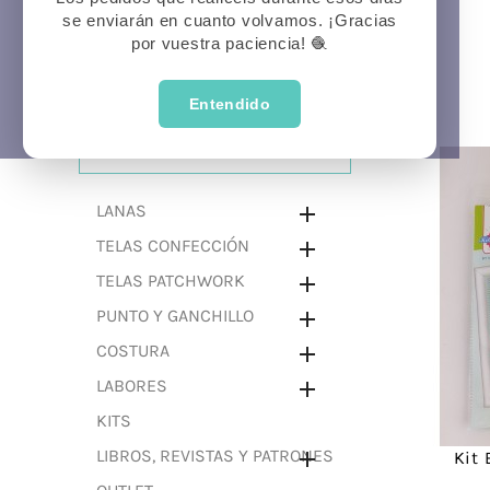
se enviarán en cuanto volvamos. ¡Gracias
Prima
P
Veran
por vuestra paciencia! 🧶
Entendido
CATEGORÍAS
LANAS

TELAS CONFECCIÓN

TELAS PATCHWORK

PUNTO Y GANCHILLO

COSTURA

LABORES

KITS
LIBROS, REVISTAS Y PATRONES

Kit 