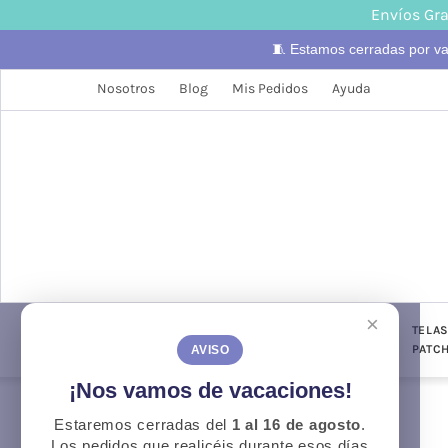
Envíos Gra
🧵 Estamos cerradas por v
Nosotros
Blog
Mis Pedidos
Ayuda
×
LANAS
TELAS
PUNTO Y
TELA
CONFECCIÓN
GANCHILLO
PATC
AVISO
¡Nos vamos de vacaciones!
Estaremos cerradas del
1 al 16 de agosto
.
Otoño
O
Los pedidos que realicéis durante esos días