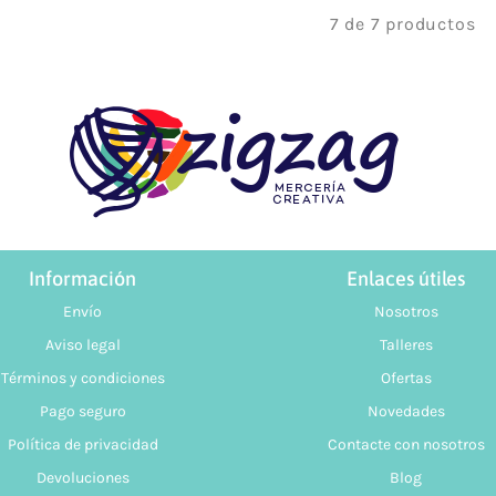
7 de 7 productos
Información
Enlaces útiles
Envío
Nosotros
Aviso legal
Talleres
Términos y condiciones
Ofertas
Pago seguro
Novedades
Política de privacidad
Contacte con nosotros
Devoluciones
Blog