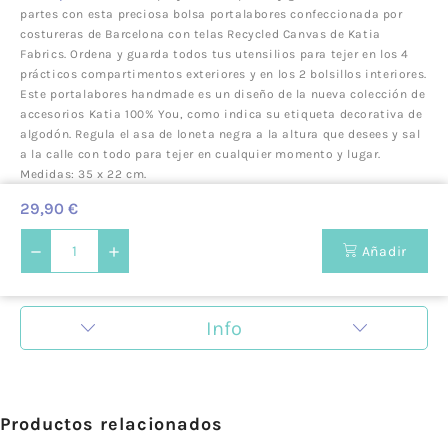
partes con esta preciosa bolsa portalabores confeccionada por
costureras de Barcelona con telas Recycled Canvas de Katia
Fabrics. Ordena y guarda todos tus utensilios para tejer en los 4
prácticos compartimentos exteriores y en los 2 bolsillos interiores.
Este portalabores handmade es un diseño de la nueva colección de
accesorios Katia 100% You, como indica su etiqueta decorativa de
algodón. Regula el asa de loneta negra a la altura que desees y sal
a la calle con todo para tejer en cualquier momento y lugar.
Medidas: 35 x 22 cm.
29,90 €
Añadir
Info
ZigZag es una mercería en la cual nos encanta la
creatividad y todo lo que tiene que ver con la creación de
nuevas prendas. Pero Zigzag no es una mercería cualquiera,
sino que también es un lugar de encuentro donde
Productos relacionados
impartimos talleres que se caracterizan por la innovación.