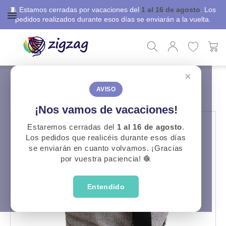
🧵 Estamos cerradas por vacaciones del
1 al 16 de agosto
. Los
pedidos realizados durante esos días se enviarán a la vuelta.
×
ZigZag
Labores
Bolsa labores Katia
BOLSA LABORES KATIA
AVISO
¡Nos vamos de vacaciones!
Estaremos cerradas del
1 al 16 de agosto
.
Los pedidos que realicéis durante esos días
se enviarán en cuanto volvamos. ¡Gracias
por vuestra paciencia! 🧶
Entendido