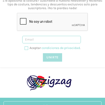
¿Te apasiona la costura? Suscríbete a nuestra newsletter y recibirás:
tips de costura, tendencias y descuentos exclusivos solo para
Sí, a partir de los 40 €.
suscriptores. ¡No te pierdas nada!
¿Ofrecéis formación?
Sí, tenemos talleres adaptados a todos los niveles y
necesidades. Puedes consultarlo desde nuestra web, en la
siguiente página.
¿Prestáis asesoramiento?
Aceptar
condiciones de privacidad
.
Sí, te podemos ayudar en lo que necesites. Resolvemos tus
dudas tanto vía telefónica
957 08 31 73
, como mediante
nuestro
formulario de contacto.