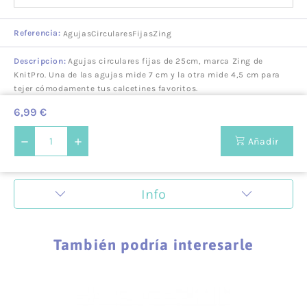
Referencia:
AgujasCircularesFijasZing
Descripcion:
Agujas circulares fijas de 25cm, marca Zing de
KnitPro. Una de las agujas mide 7 cm y la otra mide 4,5 cm para
tejer cómodamente tus calcetines favoritos.
6,99 €
Añadir
Info
ZigZag es una mercería en la cual nos encanta la
creatividad y todo lo que tiene que ver con la creación de
También podría interesarle
nuevas prendas. Pero Zigzag no es una mercería cualquiera,
sino que también es un lugar de encuentro donde
impartimos talleres que se caracterizan por la innovación.
Con los talleres no solo nos dirigimos a mujeres, sino que
también animamos a los hombres a que descubran su lado