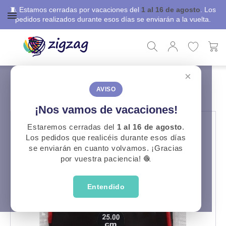
🧵 Estamos cerradas por vacaciones del
1 al 16 de agosto
. Los
pedidos realizados durante esos días se enviarán a la vuelta.
×
ZigZag
Punto y Ganchillo
Agujas Circulares Fijas Zing
AGUJAS CIRCULARES FIJAS ZING
AVISO
¡Nos vamos de vacaciones!
Estaremos cerradas del
1 al 16 de agosto
.
Los pedidos que realicéis durante esos días
se enviarán en cuanto volvamos. ¡Gracias
por vuestra paciencia! 🧶
Entendido