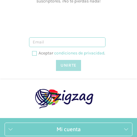
suscriptores. ¡No te pierdas nada!
¿Ofrecéis formación?
Sí, tenemos talleres adaptados a todos los niveles y
necesidades. Puedes consultarlo desde nuestra web, en la
siguiente página.
¿Prestáis asesoramiento?
Sí, te podemos ayudar en lo que necesites. Resolvemos tus
Aceptar
condiciones de privacidad
.
dudas tanto vía telefónica
957 08 31 73
, como mediante
nuestro
formulario de contacto.
Mi cuenta