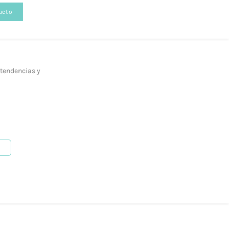
ucto
 tendencias y
b, en la siguiente página.
como mediante nuestro
formulario de contacto.