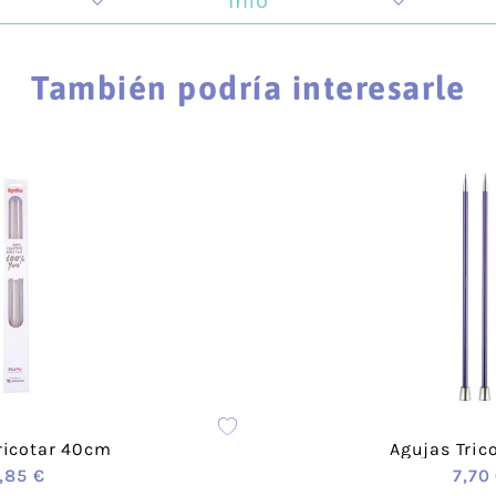
Info
 la creatividad y todo lo que tiene que ver con la crea
ugar de encuentro donde impartimos talleres que se car
También podría interesarle
ambién animamos a los hombres a que descubran su lado 
as.
nformación relevante sobre nuestros pagos y envíos:
Información de envío
Información sobre devoluciones
Formas de pago
 cada producto encontrarás distintos formatos de color y 
ricotar 40cm
Agujas Tric
,85 €
7,70