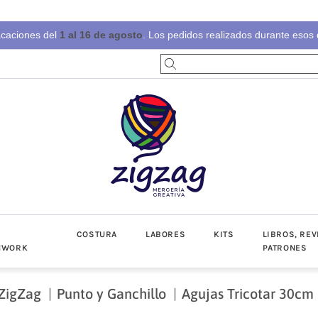
acaciones del
1 al 16 de agosto
. Los pedidos realizados durante esos d
S
COSTURA
LABORES
KITS
LIBROS, REV
HWORK
PATRONES
ZigZag
Punto y Ganchillo
Agujas Tricotar 30cm
-Invierno
toño-Invierno
Prendas
Popelín
Lino/Cot