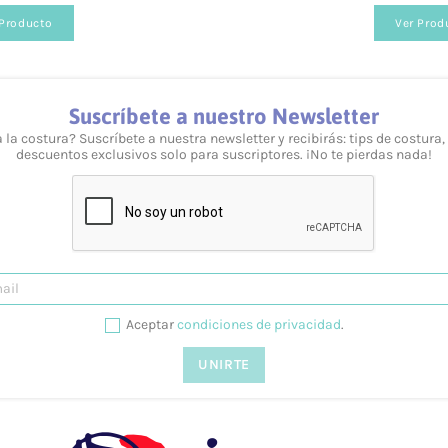
 Producto
Ver Prod
Suscríbete a nuestro Newsletter
 la costura? Suscríbete a nuestra newsletter y recibirás: tips de costura,
descuentos exclusivos solo para suscriptores. ¡No te pierdas nada!
veles y necesidades. Puedes consultarlo desde nuestra we
esolvemos tus dudas tanto vía telefónica
957 08 31 73
, 
Aceptar
condiciones de privacidad
.