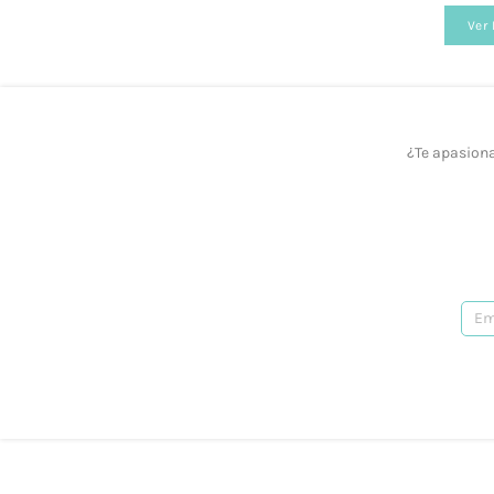
Ver
¿Realizáis envíos gratuitos?
Sí, a partir de los 40 €.
¿Ofrecéis formación?
¿Te apasiona
Sí, tenemos talleres adaptados a todos los ni
¿Prestáis asesoramiento?
Sí, te podemos ayudar en lo que necesites. R