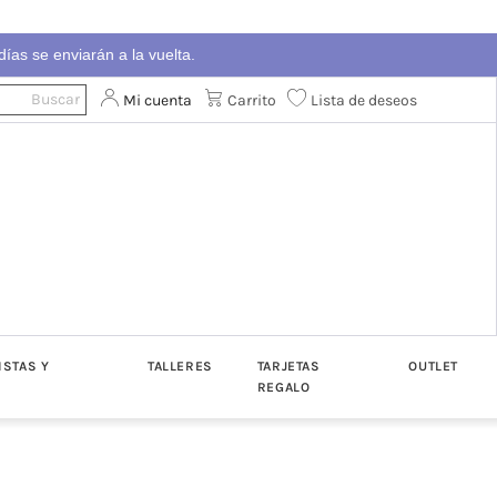
ías se enviarán a la vuelta.
Mi cuenta
Carrito
Lista de deseos
ISTAS Y
TALLERES
TARJETAS
OUTLET
REGALO
ton
Algodón
Katia