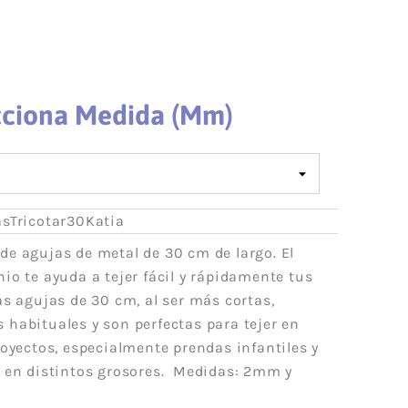
Acrílico
Lanas Stop
Mezcla
Concept
Rayón
ADR
weat
Cáñamo
Lups
cciona Medida (mm)
Lino
a
Merino
Mohair
Cashmere
sTricotar30Katia
 Vegana
Lana
 de agujas de metal de 30 cm de largo. El
olyester
Poliamida
io te ayuda a tejer fácil y rápidamente tus
Poliéster
as agujas de 30 cm, al ser más cortas,
otton
Alpaca
 habituales y son perfectas para tejer en
das
Viscosa
royectos, especialmente prendas infantiles y
ester-
Seda
s en distintos grosores. Medidas: 2mm y
able
a