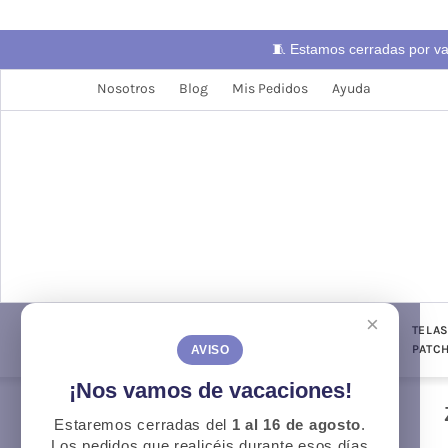
🧵 Estamos cerradas por v
Nosotros
Blog
Mis Pedidos
Ayuda
×
LANAS
TELAS
PUNTO Y
TELA
CONFECCIÓN
GANCHILLO
PATC
AVISO
¡Nos vamos de vacaciones!
Estaremos cerradas del
1 al 16 de agosto
.
Otoño
O
Los pedidos que realicéis durante esos días