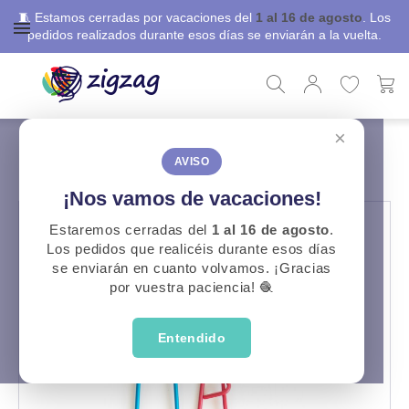
🧵 Estamos cerradas por vacaciones del
1 al 16 de agosto
. Los
pedidos realizados durante esos días se enviarán a la vuelta.
×
ZigZag
Punto y Ganchillo
Imperdible Guardapuntos
IMPERDIBLE GUARDAPUNTOS
AVISO
¡Nos vamos de vacaciones!
Estaremos cerradas del
1 al 16 de agosto
.
Los pedidos que realicéis durante esos días
se enviarán en cuanto volvamos. ¡Gracias
por vuestra paciencia! 🧶
Entendido