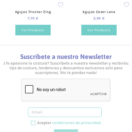
Sí, te podemos ayudar en lo que necesites. Resolvemos tus
Agujas Tricotar Zing
Agujas Coser Lana
dudas tanto vía telefónica
957 08 31 73
, como mediante
7,70 €
2,95 €
nuestro
formulario de contacto.
Ver Producto
Ver Producto
Suscríbete a nuestro Newsletter
¿Te apasiona la costura? Suscríbete a nuestra newsletter y recibirás:
tips de costura, tendencias y descuentos exclusivos solo para
suscriptores. ¡No te pierdas nada!
Aceptar
condiciones de privacidad
.