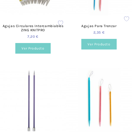
Formas de pago
Preguntas frecuentes
Agujas Circulares Intercambiables
Agujas Para Trenzar
¿Puedo elegir el color del producto?
ZING KNITPRO
2,35 €
7,20 €
Sí, podrás elegir el color que necesites. Para cada producto
encontrarás distintos formatos de color y estilo.
Ver Producto
Ver Producto
¿Cuánto valen los gastos de envío?
Para España el coste es de 3,95 €.
¿Realizáis envíos gratuitos?
Sí, a partir de los 40 €.
¿Ofrecéis formación?
Sí, tenemos talleres adaptados a todos los niveles y
necesidades. Puedes consultarlo desde nuestra web, en la
siguiente página.
¿Prestáis asesoramiento?