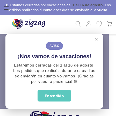
🧵 Estamos cerradas por vacaciones del
1 al 16 de agosto
. Los
pedidos realizados durante esos días se enviarán a la vuelta.
×
ZigZag
Agujas, Ganchillos y útiles de lana
Trenzar
Trenzar
AVISO
¡Nos vamos de vacaciones!
Lamentamos las molestias.
Estaremos cerradas del
1 al 16 de agosto
.
Los pedidos que realicéis durante esos días
Realice una nueva búsqueda sobre su interés
se enviarán en cuanto volvamos. ¡Gracias
por vuestra paciencia! 🧶
Entendido