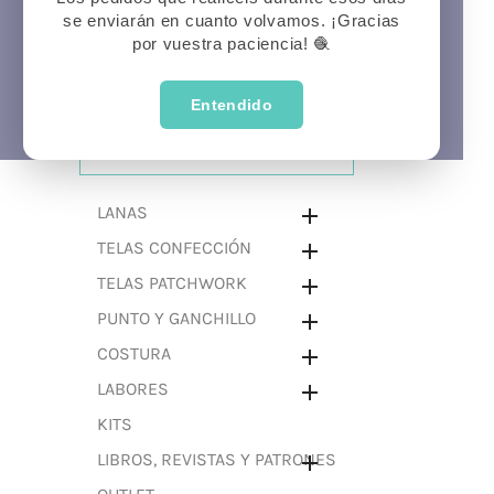
se enviarán en cuanto volvamos. ¡Gracias
Prima
P
Veran
por vuestra paciencia! 🧶
Entendido
CATEGORÍAS
LANAS

TELAS CONFECCIÓN

TELAS PATCHWORK

PUNTO Y GANCHILLO

COSTURA

LABORES

KITS
LIBROS, REVISTAS Y PATRONES
