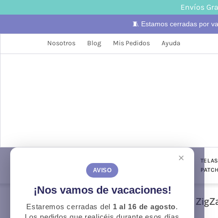
Envíos Gra
🧵 Estamos cerradas por v
Nosotros
Blog
Mis Pedidos
Ayuda
×
LANAS
TELAS
PUNTO Y
TELA
CONFECCIÓN
GANCHILLO
PATC
AVISO
¡Nos vamos de vacaciones!
ZigZ
Estaremos cerradas del
1 al 16 de agosto
.
Otoño
O
Los pedidos que realicéis durante esos días