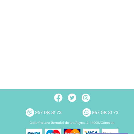
rigos
 Scott
ace
Fleece
Hogar
s
957 08 31 73
957 08 31 73
Calle Platero Bernabé de los Reyes, 2, 14006 Córdoba