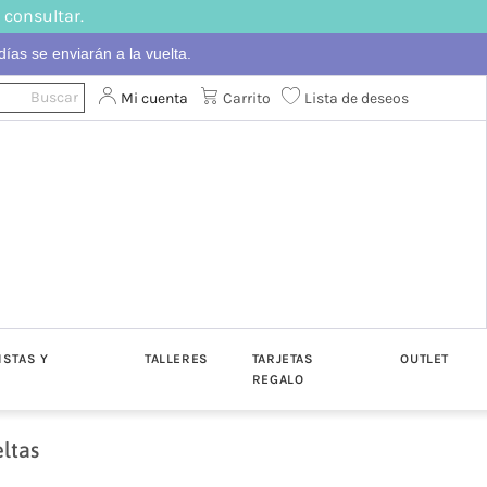
 consultar.
ías se enviarán a la vuelta.
Mi cuenta
Carrito
Lista de deseos
ISTAS Y
TALLERES
TARJETAS
OUTLET
REGALO
ltas
ton
Algodón
Katia