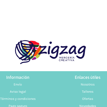
Cañamazo
Tul
Knit Corduroy
Tweed Ab
Cortavientos -
Recycled
Softshell
Double F
Efecto
Teddy Fur
Peluche/
Sherpa
Franela
Paneles 
Mascarilla
Brocada
Información
Enlaces útiles
Envío
Nosotros
Aviso legal
Talleres
Términos y condiciones
Ofertas
Pago seguro
Novedades