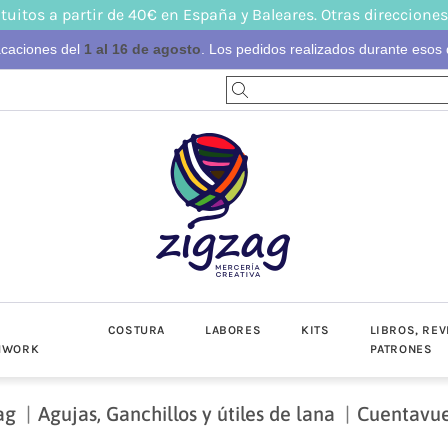
tuitos a partir de 40€ en España y Baleares. Otras direcciones
acaciones del
1 al 16 de agosto
. Los pedidos realizados durante esos d
S
COSTURA
LABORES
KITS
LIBROS, REV
HWORK
PATRONES
ag
Agujas, Ganchillos y útiles de lana
Cuentavue
-Invierno
toño-Invierno
Prendas
Popelín
Lino/Cot