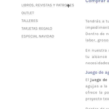
Comprar a
LIBROS, REVISTAS Y PATRONES

OUTLET
TALLERES
Tendrás a t
impedimento
TARJETAS REGALO
Dentro de n
ESPECIAL NAVIDAD
labor, groso
En nuestra 
tu alcance
necesidades
Juego de ag
El
juego de 
agujas a la
ofrece la p
proyecto text
Dentro de e