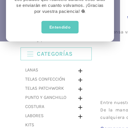
se enviarán en cuanto volvamos. ¡Gracias
Prima
P
Veran
por vuestra paciencia! 🧶
Entendido
Dentro de ZigZag contamos con una extensa va
detalle y profesionalidad.
CATEGORÍAS
LANAS

TELAS CONFECCIÓN

TELAS PATCHWORK

PUNTO Y GANCHILLO

Entre nuest
COSTURA

De la mano 
LABORES

cualquiera d
KITS