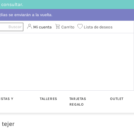
 consultar.
ías se enviarán a la vuelta.
Mi cuenta
Carrito
Lista de deseos
ISTAS Y
TALLERES
TARJETAS
OUTLET
REGALO
 tejer
ton
Algodón
Katia