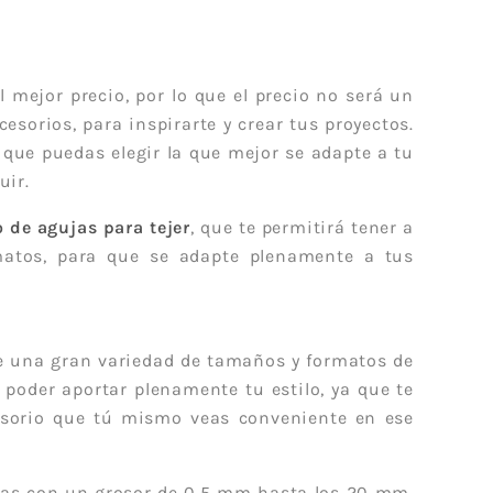
rigos
 Scott
l mejor precio, por lo que el precio no será un
ace
sorios, para inspirarte y crear tus proyectos.
Fleece
 que puedas elegir la que mejor se adapte a tu
uir.
Hogar
 de agujas para tejer
, que te permitirá tener a
s
matos, para que se adapte plenamente a tus
 de una gran variedad de tamaños y formatos de
y poder aportar plenamente tu estilo, ya que te
cesorio que tú mismo veas conveniente en ese
as con un grosor de 0,5 mm hasta los 20 mm,