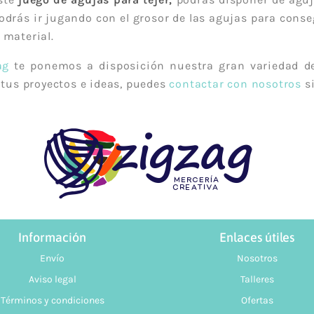
odrás ir jugando con el grosor de las agujas para conseg
 material.
ag
te ponemos a disposición nuestra gran variedad de
 tus proyectos e ideas, puedes
contactar con nosotros
si
Información
Enlaces útiles
Envío
Nosotros
Aviso legal
Talleres
Términos y condiciones
Ofertas