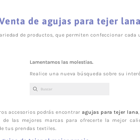
vera-
rimavera-Verano
Hogar
Lyocell
Rizo
o
Bebé
Punto
Corcho
Venta de agujas para tejer lan
Macramé
Loneta fina -
Punto S
Canvas
Amigurumi
riedad de productos, que permiten confeccionar cada 
Panamá
Encaje
Waffle-Nido
Bambul
abeja
Muselina
Vichy
Lamentamos las molestias.
Plumeti
Calada
Realice una nueva búsqueda sobre su inter
Voile
Polipiel
Satén
Techno P
Sari
Viyella
Denim
Rustic C
ros accesorios podrás encontrar
agujas para tejer lana
Viscosa
Acolcha
de las mejores marcas para ofrecerte la mejor calid
PVC-Poli
Baño-Deportivo
e tus prendas textiles.
Imperme
Alimentaria
Entretel