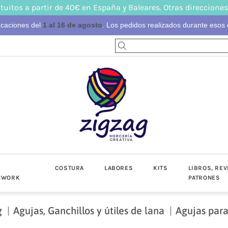
tuitos a partir de 40€ en España y Baleares. Otras direcciones
acaciones del
1 al 16 de agosto
. Los pedidos realizados durante esos d
S
COSTURA
LABORES
KITS
LIBROS, REV
HWORK
PATRONES
g
Agujas, Ganchillos y útiles de lana
Agujas para
-Invierno
toño-Invierno
Prendas
Popelín
Lino/Cot