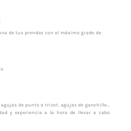
Acrílico
Lanas Stop
Mezcla
Concept
a
Rayón
ADR
weat
Cáñamo
Lups
una de tus prendas con el máximo grado de
Lino
a
Merino
Mohair
Cashmere
és
 Vegana
Lana
olyester
Poliamida
Poliéster
otton
Alpaca
, agujas de punto o tricot, agujas de ganchillo…
das
Viscosa
ad y experiencia a la hora de llevar a cabo
ester-
Seda
able
a