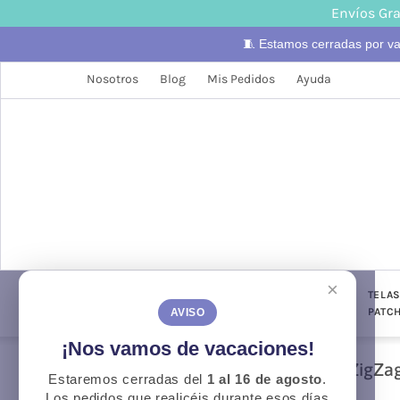
Envíos Gra
🧵 Estamos cerradas por v
Nosotros
Blog
Mis Pedidos
Ayuda
×
LANAS
TELAS
PUNTO Y
TELA
CONFECCIÓN
GANCHILLO
PATC
AVISO
¡Nos vamos de vacaciones!
ZigZa
Estaremos cerradas del
1 al 16 de agosto
.
Otoño
O
Los pedidos que realicéis durante esos días