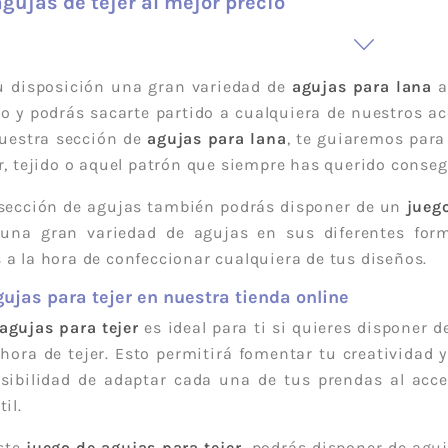
gujas de tejer al mejor precio
Cañamazo
Tul
Knit Corduroy
Tweed Ab
Cortavientos -
Recycled
u disposición una gran variedad de
agujas para lana
a
Softshell
Double F
 y podrás sacarte partido a cualquiera de nuestros acce
Efecto
Teddy Fur
Peluche/
uestra sección de
agujas para lana
, te guiaremos para
Sherpa
r, tejido o aquel patrón que siempre has querido conseg
Franela
Paneles 
sección de agujas también podrás disponer de un
juego
Mascarilla
Brocada
 una gran variedad de agujas en sus diferentes for
 a la hora de confeccionar cualquiera de tus diseños.
ujas para tejer en nuestra tienda online
agujas para tejer
es ideal para ti si quieres disponer
 hora de tejer. Esto permitirá fomentar tu creatividad 
osibilidad de adaptar cada una de tus prendas al ac
il.
ste
juego de agujas para tejer,
podrás disponer de aguj